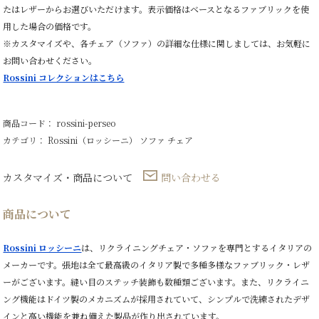
ン
たはレザーからお選びいただけます。表示価格はベースとなるファブリックを使
グ
用した場合の価格です。
ア
ー
※カスタマイズや、各チェア（ソファ）の詳細な仕様に関しましては、お気軽に
ム
お問い合わせください。
チ
Rossini コレクションはこちら
ェ
ア
回
転
商品コード： rossini-perseo
式
1
カテゴリ：
Rossini（ロッシーニ）
ソファ
チェア
人
掛
け
カスタマイズ・商品について
問い合わせる
個
商品について
Rossini ロッシーニ
は、リクライニングチェア・ソファを専門とするイタリアの
メーカーです。張地は全て最高級のイタリア製で多種多様なファブリック・レザ
ーがございます。縫い目のステッチ装飾も数種類ございます。また、リクライニ
ング機能はドイツ製のメカニズムが採用されていて、シンプルで洗練されたデザ
インと高い機能を兼ね備えた製品が作り出されています。