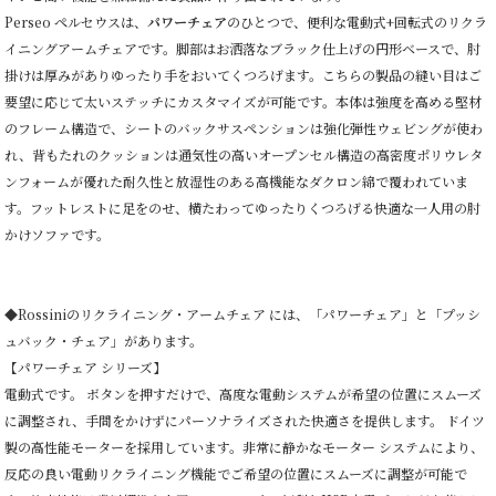
Perseo ペルセウスは、
パワーチェア
のひとつで、便利な電動式+回転式のリクラ
イニングアームチェアです。脚部はお洒落なブラック仕上げの円形ベースで、肘
掛けは厚みがありゆったり手をおいてくつろげます。こちらの製品の縫い目はご
要望に応じて太いステッチにカスタマイズが可能です。本体は強度を高める堅材
のフレーム構造で、シートのバックサスペンションは強化弾性ウェビングが使わ
れ、背もたれのクッションは通気性の高いオープンセル構造の高密度ポリウレタ
ンフォームが優れた耐久性と放湿性のある高機能なダクロン綿で覆われていま
す。フットレストに足をのせ、横たわってゆったりくつろげる快適な一人用の肘
かけソファです。
◆Rossiniのリクライニング・アームチェア には、「パワーチェア」と「プッシ
ュバック・チェア」があります。
【パワーチェア シリーズ】
電動式です。 ボタンを押すだけで、高度な電動システムが希望の位置にスムーズ
に調整され、手間をかけずにパーソナライズされた快適さを提供します。 ドイツ
製の高性能モーターを採用しています。非常に静かなモーター システムにより、
反応の良い電動リクライニング機能でご希望の位置にスムーズに調整が可能で