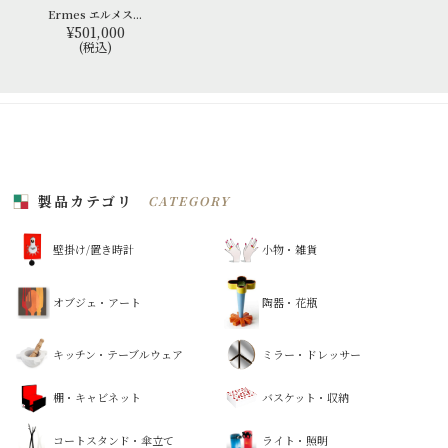
Ermes エルメス...
¥501,000
(税込)
製品カテゴリ
CATEGORY
壁掛け/置き時計
小物・雑貨
オブジェ・アート
陶器・花瓶
キッチン・テーブルウェア
ミラー・ドレッサー
棚・キャビネット
バスケット・収納
コートスタンド・傘立て
ライト・照明