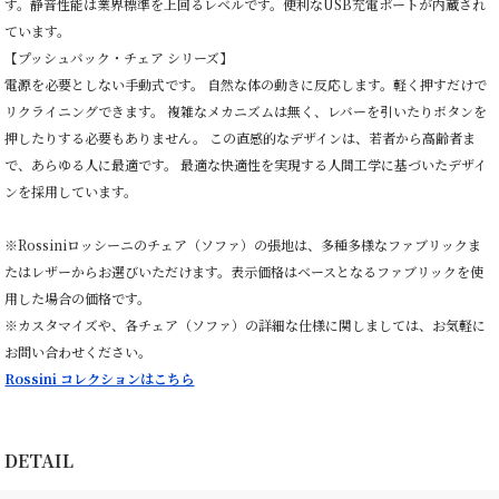
す。静音性能は業界標準を上回るレベルです。便利なUSB充電ポートが内蔵され
ています。
【プッシュバック・チェア シリーズ】
電源を必要としない手動式です。 自然な体の動きに反応します。軽く押すだけで
リクライニングできます。 複雑なメカニズムは無く、レバーを引いたりボタンを
押したりする必要もありません。 この直感的なデザインは、若者から高齢者ま
で、あらゆる人に最適です。 最適な快適性を実現する人間工学に基づいたデザイ
ンを採用しています。
※Rossiniロッシーニのチェア（ソファ）の張地は、多種多様なファブリックま
たはレザーからお選びいただけます。表示価格はベースとなるファブリックを使
用した場合の価格です。
※カスタマイズや、各チェア（ソファ）の詳細な仕様に関しましては、お気軽に
お問い合わせください。
Rossini コレクションはこちら
DETAIL