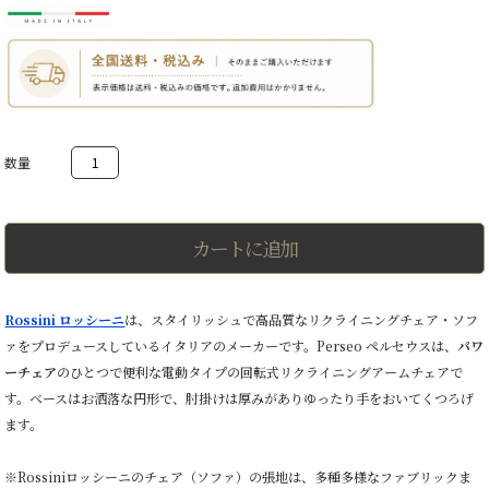
Perseo
ペ
ル
セ
ウ
ス
カートに追加
パ
ワ
ー
チ
Rossini ロッシーニ
は、スタイリッシュで高品質なリクライニングチェア・ソフ
ェ
ァをプロデュースしているイタリアのメーカーです。Perseo ペルセウスは、
パワ
ア
電
ーチェア
のひとつで便利な電動タイプの回転式リクライニングアームチェアで
動
す。ベースはお洒落な円形で、肘掛けは厚みがありゆったり手をおいてくつろげ
リ
ク
ます。
ラ
イ
※Rossiniロッシーニのチェア（ソファ）の張地は、多種多様なファブリックま
ニ