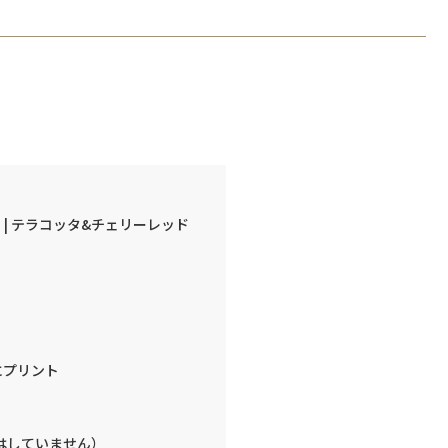
 | テラコッタ&チェリーレッド
にプリント
はしていません）