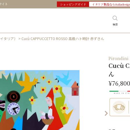
サイト
ショッピングガイド
イタリア製品ならitaliadesig
検索
ーニ イタリア）
> Cucù CAPPUCCETTO ROSSO 高級ハト時計 赤ずきん
Pirondi
Cucù 
ん
¥76,80