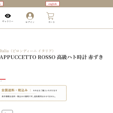
n
english
0
ギャラリー
ログイン
カート
ni Italia（ピロンディーニ イタリア）
CAPPUCCETTO ROSSO 高級ハト時計 赤ずき
0
Cucù