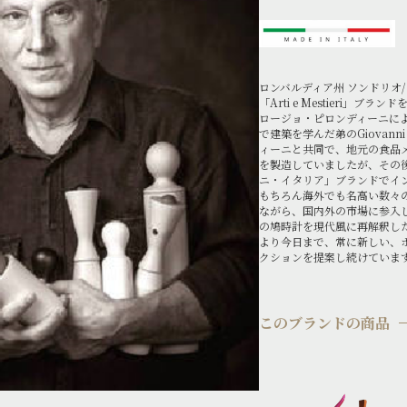
ロンバルディア州 ソンドリオ/ 
「Arti e Mestieri」ブランド
ロージョ・ピロンディーニに
で建築を学んだ弟のGiovanni
ィーニと共同で、地元の食品
を製造していましたが、その後「Pir
ニ・イタリア」ブランドでイ
もちろん海外でも名高い数々
ながら、国内外の市場に参入
の鳩時計を現代風に再解釈し
より今日まで、常に新しい、
クションを提案し続けていま
このブランドの商品