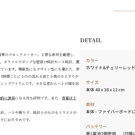
DETAIL
年創業のクロックメーカー。上質な素材を厳選し、
カラー
す。カラフルでポップな壁掛け時計やハト時計、置
ホワイト&チェリーレッド
げています。機能性にもデザイン性にも優れた、世
 1時間ごとに小川の流れる音と小鳥のさえずりが
サイズ
グシップアイテムです。小さな窓からハトが顔を出
本体 48 x 38 x 12 cm
動的に消音
になる点も評判です。また、
音量は２
素材
本体 - ファイバーボード
時計。ハトや振り子、時計そのものもイラストの
ングにおすすめです。
バッテリー
単1電池2個使用 （付属