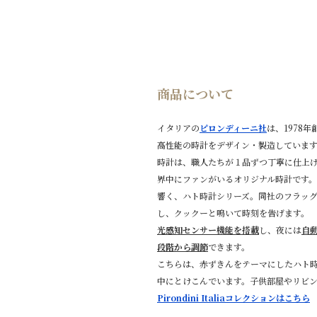
商品について
イタリアの
ピロンディーニ社
は、1978
高性能の時計をデザイン・製造していま
時計は、職人たちが１品ずつ丁寧に仕上
界中にファンがいるオリジナル時計です。
響く、ハト時計シリーズ。同社のフラッ
し、クックーと鳴いて時刻を告げます。
光感知センサー機能を搭載
し、夜には
自
段階から調節
できます。
こちらは、赤ずきんをテーマにしたハト
中にとけこんでいます。子供部屋やリビ
Pirondini Italiaコレクションはこちら