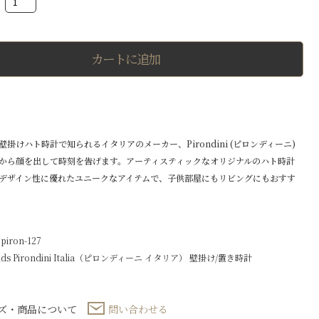
CAPPUCCETTO
ROSSO
高
級
ハ
カートに追加
ト
時
計
赤
ず
き
ん
掛けハト時計で知られるイタリアのメーカー、Pirondini (ピロンディーニ)
個
から顔を出して時刻を告げます。アーティスティックなオリジナルのハト時計
デザイン性に優れたユニークなアイテムで、子供部屋にもリビングにもおすす
iron-127
ids
Pirondini Italia（ピロンディーニ イタリア）
壁掛け/置き時計
ズ・商品について
問い合わせる