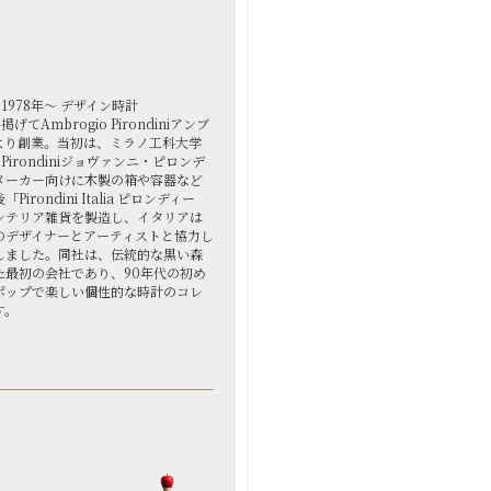
1978年～ デザイン時計
を掲げてAmbrogio Pirondiniアンブ
より創業。当初は、ミラノ工科大学
 Pirondiniジョヴァンニ・ピロンデ
メーカー向けに木製の箱や容器など
ondini Italia ピロンディー
ンテリア雑貨を製造し、イタリアは
のデザイナーとアーティストと協力し
しました。同社は、伝統的な黒い森
た最初の会社であり、90年代の初め
ポップで楽しい個性的な時計のコレ
す。