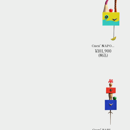
Cucu’ NAPO...
¥101,900
(税込)
Cucu' BARL...