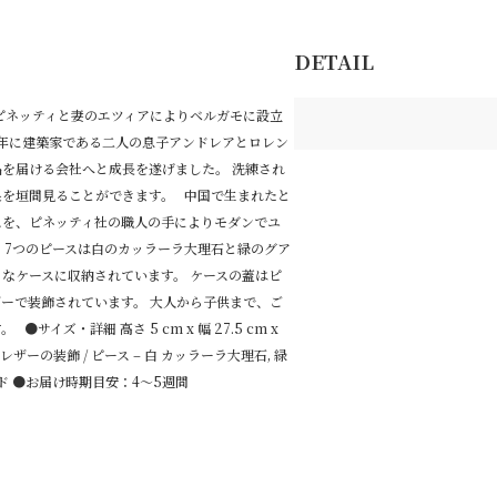
DETAIL
・ピネッティと妻のエツィアによりベルガモに設立
83年に建築家である二人の息子アンドレアとロレン
を届ける会社へと成長を遂げました。 洗練され
果を垣間見ることができます。 中国で生まれたと
ムを、ピネッティ社の職人の手によりモダンでユ
 7つのピースは白のカッラーラ大理石と緑のグア
なケースに収納されています。 ケースの蓋はピ
ーで装飾されています。 大人から子供まで、ご
イズ・詳細 高さ 5 cm x 幅 27.5 cm x
製, レザーの装飾 / ピース – 白 カッラーラ大理石, 緑
ド ●お届け時期目安：4～5週間