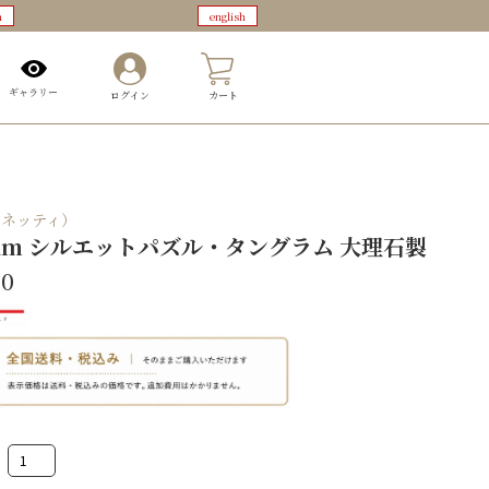
n
english
0
ギャラリー
ログイン
カート
（ピネッティ）
ram シルエットパズル・タングラム 大理石製
00
Tangram
シ
ル