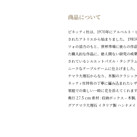
商品について
ピネッティ社は、1970年にアルベルト
されたアトリエから始まりました。 19
ツォの協力のもと、世界市場に彼らの作品
た職人的な作品に、絶え間ない研究の成
されているシルエットパズル・タングラ
ニークなテーブルゲームに仕上げました。
テマラ大理石からなり、木製のクラシック
ネッティ社特有の丁寧に編み込まれたレザ
家庭での楽しい一時に花を添えてくれます。 ●サ
奥行 27.5 cm 素材 : 収納ボックス – 木
グアテマラ大理石 イタリア製 ハンドメイ