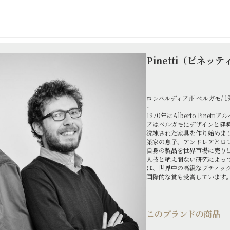
Pinetti（ピネッテ
ロンバルディア州 ベルガモ/ 
ー
1970年にAlberto Pinet
アはベルガモにデザインと建
洗練された家具を作り始めまし
築家の息子、アンドレアとロ
自身の製品を世界市場に売り
人技と絶え間ない研究によっ
は、世界中の高級なブティッ
国際的な賞も受賞しています
このブランドの商品