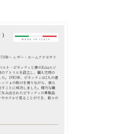
ィ）
1970年～ レザー・ホームアクセサリ
tiアルベルト・ピネッティと妻のEziaエジ
築のアトリエを設立し、個人宅用の
た。1983年、ピネッティは2人の建
レンツォの助けを借りながら、彼ら
出すことに成功しました。精巧な職
て生み出されたピネッティの革製品
クやホテルで見ることができ、数々の
。