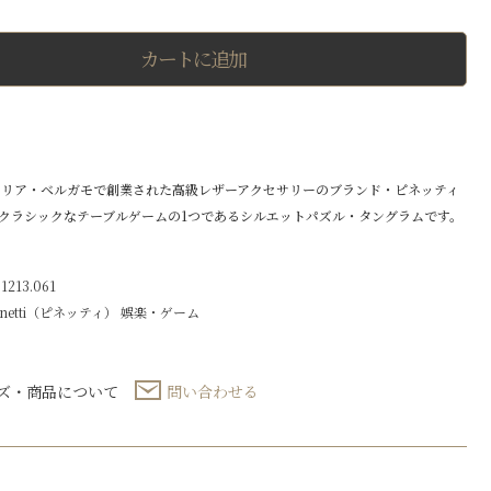
エ
ッ
ト
カートに追加
パ
ズ
ル・
タ
ン
グ
ラ
イタリア・ベルガモで創業された高級レザーアクセサリーのブランド・ピネッティ
ム
大
クラシックなテーブルゲームの1つであるシルエットパズル・タングラムです。
理
石
製
213.061
個
inetti（ピネッティ）
娯楽・ゲーム
ズ・商品について
問い合わせる