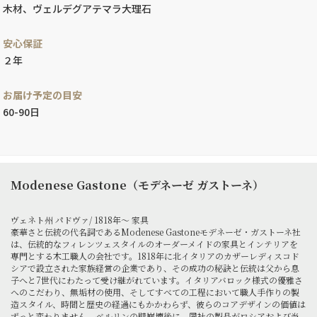
木材、ヴェルデグアテマラ大理石
安心保証
２年
お届け予定の目安
60-90日
Modenese Gastone（モデネーゼ ガストーネ）
ヴェネト州 パドヴァ/ 1818年～ 家具
豪華さと伝統の代名詞であるModenese Gastoneモデネーゼ・ガストーネ社
は、伝統的なフィレンツェスタイルのオーダーメイドの家具とインテリアを
専門とする木工職人の会社です。1818年に北イタリアのカザーレディスコド
シアで設立された家族経営の企業であり、その成功の秘訣と伝統は父から息
子へと7世代にわたって受け継がれています。イタリアバロック様式の優雅さ
へのこだわり、無垢材の使用、そしてすべての工程において職人手作りの製
造スタイル、時間と歴史の経過にもかかわらず、彼らのコアデザインの価値は
ずっと変わりません。ベルリンの壁崩壊後に、同社の製品がロシアおよび当