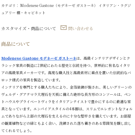
箔
カテゴリ：
Modenese Gastone（モデネーゼ ガストーネ）
イタリアン・ラグジ
装
飾
ュアリー
棚・キャビネット
個
カスタマイズ・商品について
問い合わせる
商品について
Modenese Gastone モデネーゼ ガストーネ
は、高級インテリアデザインとク
ラシック家具の製造に2世紀にわたる歴史と伝統を持つ、世界的に有名なイタリ
アの高級家具メーカーです。高度な職人技と高級素材に重点を置いた伝統的なバ
ロック様式の家具を製造しています。
インテリアを専門とする職人たちにより、金箔装飾が施され、美しいグリーンの
ヴェルデ・グアテマラ大理石を天板に備えた絶妙な長方形のコンソールは、ペン
トハウスやプライベートヴィラをイタリアンテイストで豊かにするのに最適な家
具となっています。エンパイアスタイルの4本脚は、スリムでエレガントなフォル
ムでありながら上部の大理石を支えるのに十分な堅牢さを備えています。お部屋
の観葉植物などの緑ともよく合い、洗練された落ち着きのある雰囲気を醸し出し
てくれるでしょう。