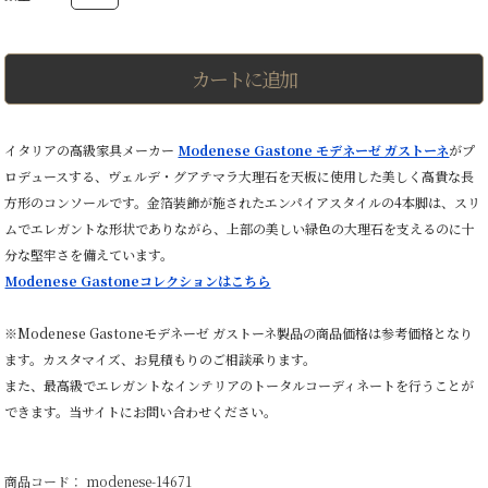
MARBLE
EMPIRE
CONSOLE
ヴ
カートに追加
ェ
ル
デ
グ
イタリアの高級家具メーカー
Modenese Gastone モデネーゼ ガストーネ
がプ
ア
ロデュースする、ヴェルデ・グアテマラ大理石を天板に使用した美しく高貴な長
テ
マ
方形のコンソールです。金箔装飾が施されたエンパイアスタイルの4本脚は、スリ
ラ
ムでエレガントな形状でありながら、上部の美しい緑色の大理石を支えるのに十
大
理
分な堅牢さを備えています。
石
Modenese Gastoneコレクションはこちら
エ
ン
パ
※Modenese Gastoneモデネーゼ ガストーネ製品の商品価格は参考価格となり
イ
ます。カスタマイズ、お見積もりのご相談承ります。
ア・
コ
また、最高級でエレガントなインテリアのトータルコーディネートを行うことが
ン
できます。当サイトにお問い合わせください。
ソ
ー
ル
金
商品コード： modenese-14671