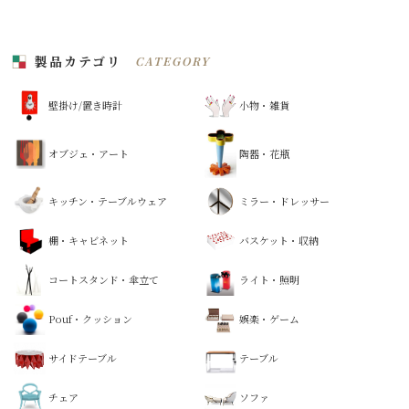
製品カテゴリ
CATEGORY
壁掛け/置き時計
小物・雑貨
オブジェ・アート
陶器・花瓶
キッチン・テーブルウェア
ミラー・ドレッサー
棚・キャビネット
バスケット・収納
コートスタンド・傘立て
ライト・照明
Pouf・クッション
娯楽・ゲーム
サイドテーブル
テーブル
チェア
ソファ