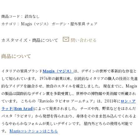
商品コード： 該当なし
カテゴリ：
Magis（マジス）
ガーデン・屋外家具
チェア
カスタマイズ・商品について
問い合わせる
商品について
イタリアの家具ブランド
Magis（マジス）
は、デザインの世界で革新的な存在と
して知られています。 1976年の創業以来、伝統的なイタリアの職人の技術と先進
的なアイデアを融合させ、独自のスタイルを確立しました。 現在までに、Magis
の製品は国際的なデザイン賞を多数受賞し、世界中の博物館や美術館で所蔵され
ています。 こちらの「Raviolo ラビオロ アームチェア」は、2011年に
ロン・ア
ラッド(
Ron Arad
)
によって発表されました。 チーズや肉、野菜などをはさんだ
パスタ「ラビオリ」から発想を得られおり、身体をそのまま包み込んでくれるよ
うなやわらかなフォルムが美しいデザインです。 屋内外どちらの使用も可能で
す。
Magisコレクションは
こちら