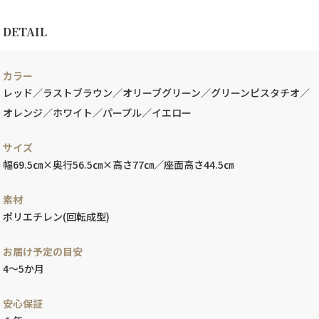
DETAIL
カラー
レッド／ラストブラウン／オリーブグリーン／グリーンピスタチオ／
オレンジ／ホワイト／パープル／イエロー
サイズ
幅69.5㎝×奥行56.5㎝×高さ77㎝／座面高さ44.5㎝
素材
ポリエチレン(回転成型)
お届け予定の目安
4～5か月
安心保証