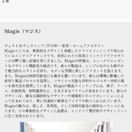
１年
Magis（マジス）
ヴェネト州 ヴェネツィア/ 1976年～ 家具・ホームアクセサリー
Magisマジスは、革新的なデザインと卓越したクラフトマンシップで知られ
ているインテリアブランドです。長年にわたり家具とインテリアアクセサリ
ーの分野で高い評価を得てきました。Magisの特徴は、ユニークでエレガン
トなデザインと機能性の融合です。彼らの製品は、シンプルながらも鮮やか
で魅力的なスタイルを持ち、モダンな空間に美しいアクセントを加えます。
また、Magisは持続可能性にも重点を置いています。彼らは環境に配慮した
素材と製造プロセスを採用し、リサイクル可能な材料やエネルギー効率の高
い生産方法を使用しています。Magisの製品ラインナップには、椅子、テーブ
ル、収納家具、照明器具など、さまざまなアイテムが含まれています。彼らの
デザインは、著名な国際的なデザイナーや建築家とのコラボレーションによ
って生まれており、常に先進的で斬新なアイデアが取り入れられています。
Magisの魅力は、美しさ、実用性、そして持続可能性の絶妙なバランスにあ
ります。その革新的なデザインと品質は、インテリア愛好家やデザインファン
に広く支持されています。