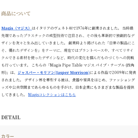
商品について
Magis（マジス）
はイタリアのヴェネト州で1976年に創業されました。
当時最
先端であったプラスチックの成型技術で注目され、その後も革新的で独創的なデ
ザインを次々と生み出していきました。
創業時より掲げられた「日常の製品にこ
そ、優れたデザインを」をテーマに、現在ではプラントベースや、すべてリサイ
クルできる素材を使ったデザインなど、時代の変化を掴んだものづくりへの挑戦
も行っています。
こちらの「Magis Pipe Table マジス パイプ・テーブル (四角
形)」は、
ジャスパー・モリソン(Jasper Morrison)
による作品で2009年に発表
されました。 デザイン界を牽引する彼は、食器や家具をはじめ、ファッショング
ッズや公共空間まであらゆるものを手がけ、日本企業にもさまざまな製品を提供
してきました。
Magisコレクションは
こちら
DETAIL
カラー