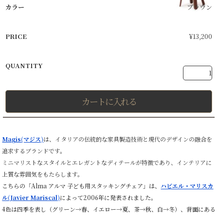
ブラウン
¥
13,200
カートに入れる
Magis(マジス)
は、
イタリアの伝統的な家具製造技術と現代のデザインの融合を
追求するブランドです。
ミニマリストなスタイルとエレガントなディテールが特徴であり、インテリアに
上質な雰囲気をもたらします。
こちらの「Alma アルマ 子ども用スタッキングチェア」は、
ハビエル・マリスカ
ル(
Javier Mariscal
)
によって2006年に発表されました。
4色は四季を表し（グリーン→春、イエロー→夏、茶→秋、白→冬）、背面にある