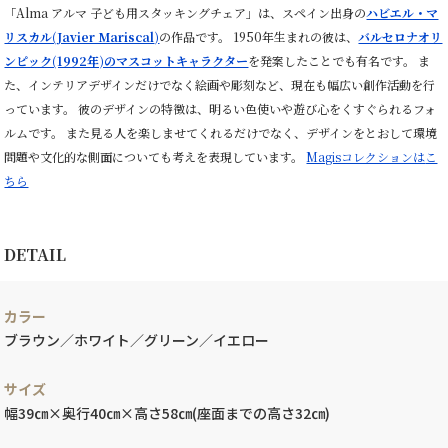
「Alma アルマ 子ども用スタッキングチェア」は、スペイン出身の
ハビエル・マ
リスカル(
Javier Mariscal
)
の作品です。 1950年生まれの彼は、
バルセロナオリ
ンピック(1992年)のマスコットキャラクター
を発案したことでも有名です。 ま
た、インテリアデザインだけでなく絵画や彫刻など、現在も幅広い創作活動を行
っています。 彼のデザインの特徴は、明るい色使いや遊び心をくすぐられるフォ
ルムです。 また見る人を楽しませてくれるだけでなく、デザインをとおして環境
問題や文化的な側面についても考えを表現しています。
Magisコレクションは
こ
ちら
DETAIL
カラー
ブラウン／ホワイト／グリーン／イエロー
サイズ
幅39㎝×奥行40㎝×高さ58㎝(座面までの高さ32㎝)