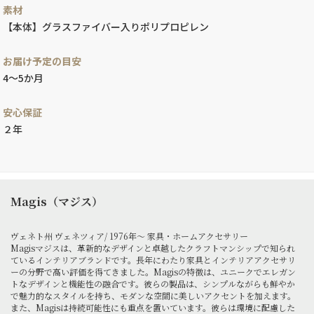
素材
【本体】グラスファイバー入りポリプロピレン
お届け予定の目安
4～5か月
安心保証
２年
Magis（マジス）
ヴェネト州 ヴェネツィア/ 1976年～ 家具・ホームアクセサリー
Magisマジスは、革新的なデザインと卓越したクラフトマンシップで知られ
ているインテリアブランドです。長年にわたり家具とインテリアアクセサリ
ーの分野で高い評価を得てきました。Magisの特徴は、ユニークでエレガン
トなデザインと機能性の融合です。彼らの製品は、シンプルながらも鮮やか
で魅力的なスタイルを持ち、モダンな空間に美しいアクセントを加えます。
また、Magisは持続可能性にも重点を置いています。彼らは環境に配慮した