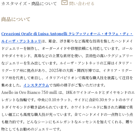
カスタマイズ・商品について
問い合わせる
商品について
Creazioni Orafe di Luisa Antonelli クレアッツィオーニ・オラフェ・ディ・
ルイーザ・アントネッリ
は、彫金、浮き彫りなど高度な技術を施したハンドメイ
ドジュエリーを制作し、オーダーメイドや修理依頼にも対応しています。ゴール
ドやダイヤモンド、真珠などの上質な素材を使い、芸術性の高いラグジュアリー
なジュエリーを生み出しています。ルイーザ・アントネッリの工房はイタリア・
リグーリア州に拠点があり、2025年の大阪・関西万博では、イタリア・リグー
リア州を代表して来日し、イタリアパピリオンで高度な職人技を披露して注目を
集めました。
インスタグラム
で当時の様子がご覧いただけます。
Anello in Oro Bianco 750 mill. は、18Kホワイトゴールドとダイヤモンドのエ
レガントな指輪です。中央に0.10カラット、サイドに合計0.30カラットのホワイ
トダイヤモンドが敷き詰められています。ホワイトゴールドに施された繊細で美
しい細工にも高度な職人技が光っています。全てハンドメイドの一点物という点
も魅力的です。どんなシーンにもエレガントなエッセンスを加えてくれる、贈り
物としてもお勧めのジュエリーです。