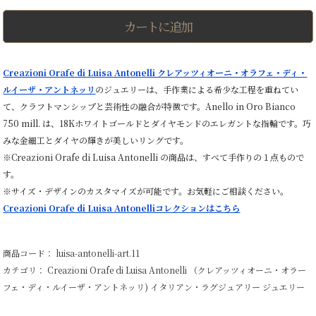
イ
ト
カートに追加
ゴ
ー
ル
ド
Creazioni Orafe di Luisa Antonelli クレアッツィオーニ・オラフェ・ディ・
リ
ルイーザ・アントネッリ
のジュエリーは、手作業による希少な工程を重ねてい
ン
グ
て、クラフトマンシップと芸術性の融合が特徴です。Anello in Oro Bianco
ホ
750 mill. は、18Kホワイトゴールドとダイヤモンドのエレガントな指輪です。巧
ワ
イ
みな金細工とダイヤの輝きが美しいリングです。
ト
※Creazioni Orafe di Luisa Antonelli の商品は、すべて手作りの１点もので
ダ
す。
イ
ヤ
※サイズ・デザインのカスタマイズが可能です。お気軽にご相談ください。
パ
Creazioni Orafe di Luisa Antonelliコレクションはこちら
ヴ
ェ
【一
点
商品コード： luisa-antonelli-art.11
物】
カテゴリ：
Creazioni Orafe di Luisa Antonelli （クレアッツィオーニ・オラー
個
フェ・ディ・ルイーザ・アントネッリ)
イタリアン・ラグジュアリー
ジュエリー