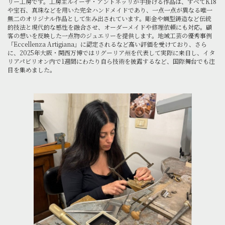
リー工房です。工房主ルイーザ・アントネッリが手掛ける作品は、すべてK18
や宝石、真珠などを用いた完全ハンドメイドであり、一点一点が異なる唯一
無二のオリジナル作品として生み出されています。彫金や蝋型鋳造など伝統
的技法と現代的な感性を融合させ、オーダーメイドや修理依頼にも対応。顧
客の想いを反映した一点物のジュエリーを提供します。地域工芸の優秀事例
「Eccellenza Artigiana」に認定されるなど高い評価を受けており、さら
に、2025年大阪・関西万博ではリグーリア州を代表して実際に来日し、イタ
リアパビリオン内で1週間にわたり自ら技術を披露するなど、国際舞台でも注
目を集めました。