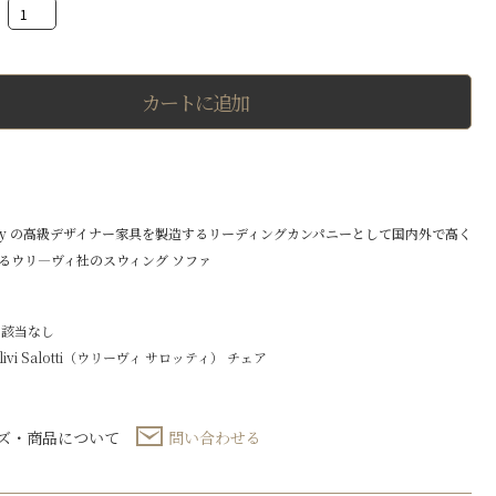
swing
ジ
ェ
イ
ド
カートに追加
ス
ウ
ィ
ン
グ
ソ
フ
 Italy の高級デザイナー家具を製造するリーディングカンパニーとして国内外で高く
ァ
一
るウリ―ヴィ社のスウィング ソファ
人
掛
け
 該当なし
ソ
フ
livi Salotti（ウリーヴィ サロッティ）
チェア
ァ
個
ズ・商品について
問い合わせる