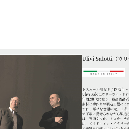
Ulivi Salotti
トスカーナ州 ピサ / 1972年～
Ulivi Salottiウリ―ヴィ
年間2世代に渡り、最高級品
素材と手作りの製造工程にこ
われ、厳格な管理の元、１品
で丁寧に見守られながら製造
は、芸術や文化、トスカーナ
に、メイド・イン・イタリー
す優雅な曲線とエレガントな