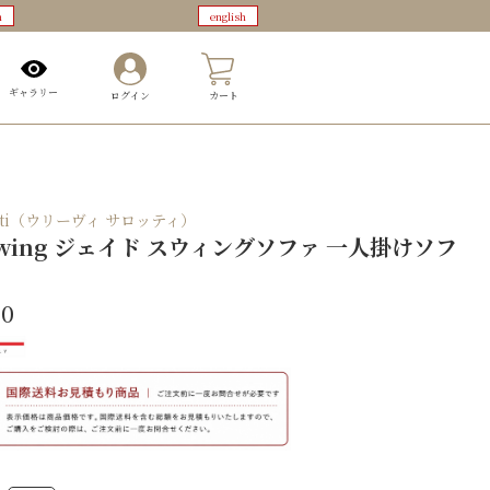
n
english
0
ギャラリー
ログイン
カート
alotti（ウリーヴィ サロッティ）
 swing ジェイド スウィングソファ 一人掛けソフ
00
JADE