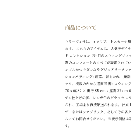
商品について
ウリ―ヴィ社は、イタリア、トスカーナ州
ます。 こちらのアイテムは、人気デザイナー Ca
ド コレクションで注目のスウィングソフ
高のコンフォートのすべてが凝縮されてい
ンプルかつモダンなラグジュアリーソファで
ションパディング : 座席、背もたれ –
発泡
ック、複数の色から選択可 脚 : スウィン
70 x 幅 87 × 奥行 85 cm x 座高 37 
テン仕上げの脚、レンガ色のグラッセ レ
され、工場より直接配送されます。 出来
ザーまたはファブリック、そしてその各グ
ルにてお問合せください。 ※表示価格は
す。