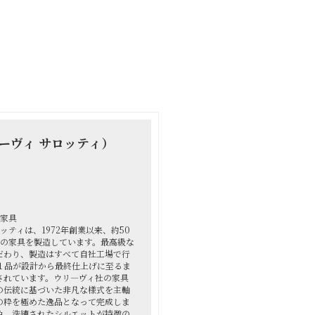
（ウリーヴィ サロッティ）
 家具
・サロッティは、1972年創業以来、約50
質の家具を製造しています。最高級な
だわり、製造はすべて自社工場で行
１品が設計から最終仕上げに至るま
されています。ウリ―ヴィ社の家具
の伝統に基づいた非凡な様式を主軸
の粋を極めた逸品となって完成しま
色、洗練されたシルエットが特徴の