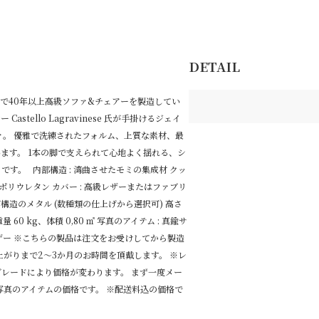
DETAIL
で40年以上高級ソファ&チェアーを製造してい
stello Lagravinese 氏が手掛けるジェイ
ァ。 優雅で洗練されたフォルム、上質な素材、最
ます。 1本の脚で支えられて心地よく揺れる、シ
す。 内部構造 : 湾曲させたモミの集成材 クッ
ポリウレタン
カバー : 高級レザーまたはファブリ
グ構造のメタル (数種類
の仕上げから選択可)
高さ
cm 重量 60 kg、体積 0,80 ㎥ 写真のアイテム : 真鍮サ
ザー ※こちらの製品は注文をお受けしてから製造
上がりまで2～3か月のお時間を頂戴します。 ※レ
レードにより価格が変わります。 まず一度メー
写真のアイテムの価格です。 ※配送料込の価格で