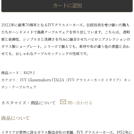
ア
カートに追加
ガ
ラ
ス
製
2022年に創業70周年となるIVVグラスメーカーズ。伝統技術を受け継いだ職人
シ
たちがハンドメイドで高級テーブルウェアを作り出しています。こちらは、透明
ョ
ー
感と装飾性、シンプルさと洗練さを巧みに融合させたバビロニアコレクションの
プ
ガラス製ショープレート。シリーズで揃えても、素材や色が違う他の食器と合わ
レ
ー
せても、おしゃれなテーブルセッティングの完成です。
ト
6
枚
商品コード： 8429.1
セ
ッ
カテゴリ：
IVV Glassmakers ITALIA（IVV グラスメーカーズ イタリア）
キッ
ト
チン・テーブルウェア
個
カスタマイズ・商品について
問い合わせる
商品について
イタリアが世界に誇るガラス製造会社の老舗、IVV グラスメーカーズ。1952年に