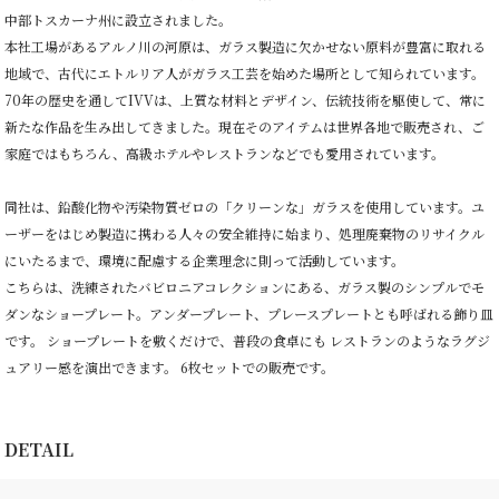
中部トスカーナ州に設立されました。
本社工場があるアルノ川の河原は、ガラス製造に欠かせない原料が豊富に取れる
地域で、古代にエトルリア人がガラス工芸を始めた場所として知られています。
70年の歴史を通してIVVは、上質な材料とデザイン、伝統技術を駆使して、常に
新たな作品を生み出してきました。現在そのアイテムは世界各地で販売され、ご
家庭ではもちろん、高級ホテルやレストランなどでも愛用されています。
同社は、鉛酸化物や汚染物質ゼロの「クリーンな」ガラスを使用しています。ユ
ーザーをはじめ製造に携わる人々の安全維持に始まり、処理廃棄物のリサイクル
にいたるまで、環境に配慮する企業理念に則って活動しています。
こちらは、洗練されたバビロニアコレクションにある、ガラス製のシンプルでモ
ダンなショープレート。アンダープレート、プレースプレートとも呼ばれる飾り皿
です。 ショープレートを敷くだけで、普段の食卓にも レストランのようなラグジ
ュアリー感を演出できます。 6枚セットでの販売です。
DETAIL