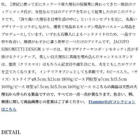
社。 2世紀に渡って正にカッラーラ産大理石の採掘業に携わってきた一族出のフ
ィアンメッタ氏が、女性ならではのアイデアを生かして起業したのがこのブラン
ドです。 「誇り高い大理石を日常生活の中に」というコンセプトを元に、名高い
デザイナーとコラボしながら、優美で気品あるキッチン用品やバスルーム用品を
プロデュースしています。いずれも石職人によるハンドメイドのため、一品ずつ
形や色合い、模様がわずかに違う世界で一つだけのアイテムです。 JACOPO
SIMONETTI DESIGN シリーズは、若きデザイナーヤコポ・シモネッティ氏が手
掛けるラインナップ。 美しい白大理石に真鍮を埋め込んだキャンドルスタンド
は、聖夜（クリスマス）はもちろん記念日や誕生日にも、火をともしたロウソク
を立てたくなります。 インテリアオブジェとしても素敵です。4ピース入り。 <サ
イズ> ストライプ φ8.5cm; h21cm 1800g/ピース 円柱型 φ7cm; h15,5cm
1600g/ピース 球型 φ7.5cm; h15,5cm 1600g/ピース
※こちらの商品は天然の大
理石から作られる製品ですので、すべての一点一点が異なります。色合い、柄、
模様に関して商品画像との差異はご了承ください。
FiammettaVコレクション
はこちら
DETAIL