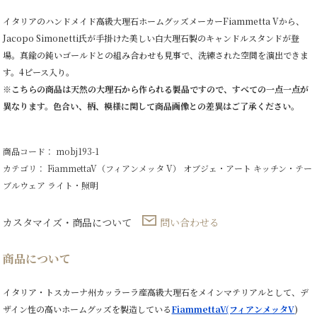
イタリアのハンドメイド高級大理石ホームグッズメーカーFiammetta Vから、
Jacopo Simonetti氏が手掛けた美しい白大理石製のキャンドルスタンドが登
場。真鍮の鈍いゴールドとの組み合わせも見事で、洗練された空間を演出できま
す。4ピース入り。
※こちらの商品は天然の大理石から作られる製品ですので、すべての一点一点が
異なります。色合い、柄、模様に関して商品画像との差異はご了承ください。
商品コード： mobj193-1
カテゴリ：
FiammettaV（フィアンメッタ V）
オブジェ・アート
キッチン・テー
ブルウェア
ライト・照明
カスタマイズ・商品について
問い合わせる
商品について
イタリア・トスカーナ州カッラーラ産高級大理石をメインマテリアルとして、デ
ザイン性の高いホームグッズを製造している
FiammettaV(フィアンメッタV
)