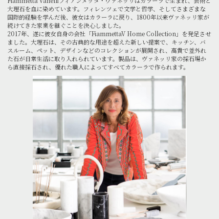
Fiammetta Vanelliフィアンメッタ・ヴァネッリはカラーラで生まれ、芸術と
大理石を血に染めています。フィレンツェで文学と哲学、そしてさまざまな
国際的経験を学んだ後、彼女はカラーラに戻り、1800年以来ヴァネッリ家が
続けてきた家業を継ぐことを決心しました。
2017年、遂に彼女自身の会社「FiammettaV Home Collection」を発足させ
ました。大理石は、その古典的な用途を超えた新しい提案で、キッチン、バ
スルーム、ペット、デザインなどのコレクションが展開され、高貴で並外れ
た石が日常生活に取り入れられています。製品は、ヴァネッリ家の採石場か
ら直接採石され、優れた職人によってすべてカラーラで作られます。