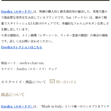
ア
個
Esedra（エゼードラ）
は、熟練の職人技と最先端技術が融合した、表現力豊か
で高品質な家具を生み出しているブランドです。Sax（サックス）は、極めて軽
量でスタイリッシュな1人掛けのチェアです。多面的なフォルムがモダンな美しさ
を醸し出しています。
※表示価格は、メイン画像（レザーシート、ラッカー塗装の脚部）の場合の価格
です。詳しくはお問い合わせください。
Esedraコレクションはこちら
商品コード： esedra-chair-sax
カテゴリ：
Esedra（エゼ―ドラ）
チェア
カスタマイズ・商品について
問い合わせる
商品について
Esedra（エゼードラ）
は、「Made in Italy」という唯一のコンセプトをアイデ