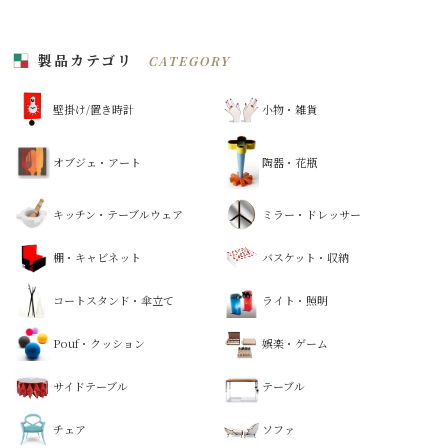
製品カテゴリ
CATEGORY
壁掛け/置き時計
小物・雑貨
オブジェ・アート
陶器・花瓶
キッチン・テーブルウェア
ミラー・ドレッサー
棚・キャビネット
バスケット・収納
コートスタンド・傘立て
ライト・照明
Pouf・クッション
娯楽・ゲーム
サイドテーブル
テーブル
チェア
ソファ