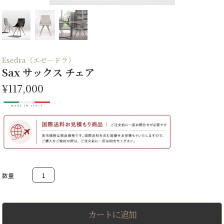
Esedra（エゼ―ドラ）
Sax サックス チェア
¥117,000
Sax
サ
ッ
ク
ス
チ
カートに追加
ェ