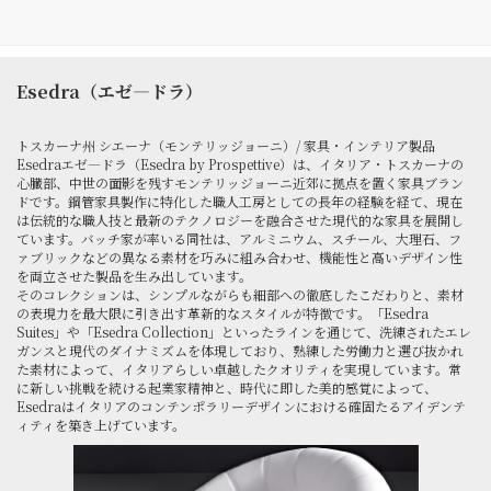
Esedra（エゼ―ドラ）
トスカーナ州 シエーナ（モンテリッジョーニ）/ 家具・インテリア製品
Esedraエゼ―ドラ（Esedra by Prospettive）は、イタリア・トスカーナの
心臓部、中世の面影を残すモンテリッジョーニ近郊に拠点を置く家具ブラン
ドです。鋼管家具製作に特化した職人工房としての長年の経験を経て、現在
は伝統的な職人技と最新のテクノロジーを融合させた現代的な家具を展開し
ています。バッチ家が率いる同社は、アルミニウム、スチール、大理石、フ
ァブリックなどの異なる素材を巧みに組み合わせ、機能性と高いデザイン性
を両立させた製品を生み出しています。
そのコレクションは、シンプルながらも細部への徹底したこだわりと、素材
の表現力を最大限に引き出す革新的なスタイルが特徴です。「Esedra
Suites」や「Esedra Collection」といったラインを通じて、洗練されたエレ
ガンスと現代のダイナミズムを体現しており、熟練した労働力と選び抜かれ
た素材によって、イタリアらしい卓越したクオリティを実現しています。常
に新しい挑戦を続ける起業家精神と、時代に即した美的感覚によって、
Esedraはイタリアのコンテンポラリーデザインにおける確固たるアイデンテ
ィティを築き上げています。