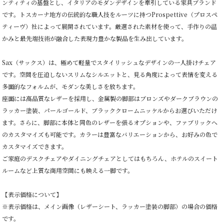
ンティティの基盤とし、イタリアのモダンデザインを牽引している家具ブランド
です。トスカーナ地方の伝統的な職人技をルーツに持つProspettive（プロスペ
ティーヴ）社によって展開されています。厳選された素材を使って、手作りの温
かみと最先端技術が融合した表現力豊かな製品を生み出しています。
Sax（サックス）は、極めて軽量でスタイリッシュなデザインの一人掛けチェア
です。空間を圧迫しないスリムなシルエットと、見る角度によって表情を変える
多面的なフォルムが、モダンな美しさを放ちます。
座面には高品質なレザーを採用し、金属製の脚部はブロンズやダークブラウンの
ラッカー塗装、パールゴールド、ブラッククロームニッケルからお選びいただけ
ます。さらに、脚部に本体と同色のレザーを張るオプションや、ファブリックへ
のカスタマイズも可能です。カラーは豊富なバリエーションから、お好みの色で
カスタマイズできます。
ご家庭のデスクチェアやダイニングチェアとしてはもちろん、ホテルのスイート
ルームなど上質な商用空間にも映える一脚です。
【表示価格について】
※表示価格は、メイン画像（レザーシート、ラッカー塗装の脚部）の場合の価格
です。