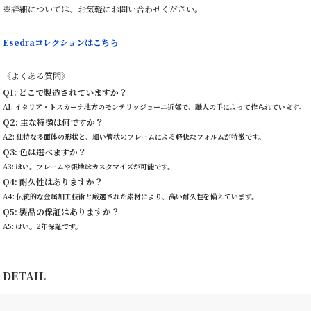
※詳細については、お気軽にお問い合わせください。
Esedraコレクションはこちら
《よくある質問》
Q1: どこで製造されていますか？
A1: イタリア・トスカーナ地方のモンテリッジョーニ近郊で、職人の手によって作られています。
Q2: 主な特徴は何ですか？
A2: 独特な多面体の形状と、細い管状のフレームによる軽快なフォルムが特徴です。
Q3: 色は選べますか？
A3: はい。フレームや張地はカスタマイズが可能です。
Q4: 耐久性はありますか？
A4: 伝統的な金属加工技術と厳選された素材により、高い耐久性を備えています。
Q5: 製品の保証はありますか？
A5: はい。2年保証です。
DETAIL