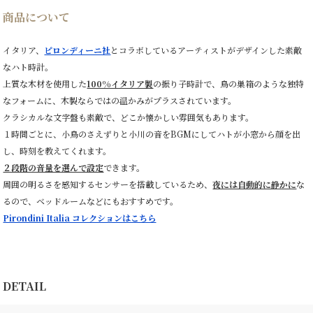
商品について
イタリア、
ピロンディーニ社
とコラボしているアーティストがデザインした素敵
なハト時計。
上質な木材を使用した
100%イタリア製
の振り子時計で、鳥の巣箱のような独特
なフォームに、木製ならではの温かみがプラスされています。
クラシカルな文字盤も素敵で、どこか懐かしい雰囲気もあります。
１時間ごとに、小鳥のさえずりと小川の音をBGMにしてハトが小窓から顔を出
し、時刻を教えてくれます。
２段階の音量を選んで設定
できます。
周囲の明るさを感知するセンサーを搭載しているため、
夜には自動的に静かに
な
るので、ベッドルームなどにもおすすめです。
Pirondini Italia コレクションはこちら
DETAIL