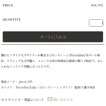
¥
68,900
カートに入れる
優れたイタリア人デザイナーが集まるピロンディーニ (Pirondini) 社のハト時
計。クラシックな文字盤と、ユニークな形が印象的な壁掛け振り子時計で、おし
ゃれなインテリア空間にぴったりです。
商品コード： piron-105
カテゴリ：
Pirondini Italia（ピロンディーニ イタリア）
壁掛け/置き時計
カスタマイズ・商品について
問い合わせる