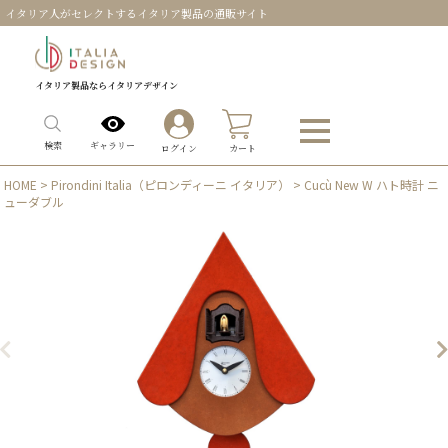
イタリア人がセレクトするイタリア製品の通販サイト
イタリア製品ならイタリアデザイン
0
ギャラリー
検索
ログイン
カート
HOME
>
Pirondini Italia（ピロンディーニ イタリア）
> Cucù New W ハト時計 ニ
ューダブル