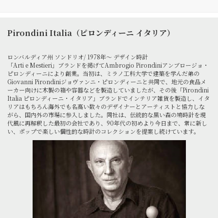
Pirondini Italia（ピロンディーニ イタリア）
ロンバルディア州 ソンドリオ/ 1978年～ デザイン時計
「Arti e Mestieri」ブランドを掲げてAmbrogio Pirondiniアンブロージョ・
ピロンディーニにより創業。当初は、ミラノ工科大学で建築を学んだ弟の
Giovanni Pirondiniジョヴァンニ・ピロンディーニと共同で、地元の食品メ
ーカー向けに木製の箱や容器などを製造していましたが、その後「Pirondini
Italia ピロンディーニ・イタリア」ブランドでインテリア雑貨を製造し、イタ
リアはもちろん海外でも名高い数々のデザイナーとアーティストと協力しな
がら、国内外の市場に参入しました。同社は、伝統的な黒い森の鳩時計を現
代風に再解釈した最初の会社であり、90年代の初めより今日まで、常に新し
い、ポップで楽しい個性的な時計のコレクションを提案し続けています。