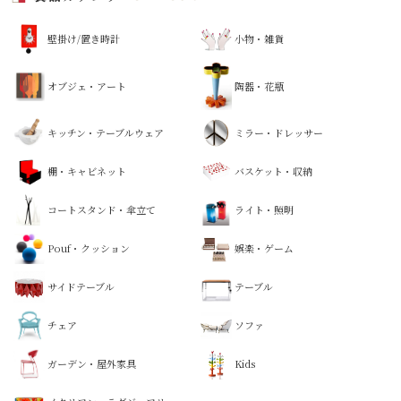
壁掛け/置き時計
小物・雑貨
オブジェ・アート
陶器・花瓶
キッチン・テーブルウェア
ミラー・ドレッサー
棚・キャビネット
バスケット・収納
コートスタンド・傘立て
ライト・照明
Pouf・クッション
娯楽・ゲーム
サイドテーブル
テーブル
チェア
ソファ
ガーデン・屋外家具
Kids