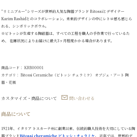
ッ
ク
”リミニブルー”シリーズが世界的人気な陶器ブランド Bitossiとデザイナー
ボ
Karim Rashidとのコラボレーション。未来的デザインの中にレトロ感も感じら
ウ
ル
れる、シンボリックボウル。
個
※ビトッシが生産する陶磁器は、すべての工程を職人の手作業で行っているた
め、 在庫状況によりお届けに最大3ヶ月程度かかる場合があります。
商品コード： KRB00001
カテゴリ：
Bitossi Ceramiche（ビトッシ チェラミケ）
オブジェ・アート
陶
器・花瓶
カスタマイズ・商品について
問い合わせる
商品について
1921年、イタリア トスカーナ州に創業以来、伝統的職人技術を大切にしている陶
器ブランド
Bitossi cheramiche ビトッシ・チェラミケ
。 近年では、世界的デ