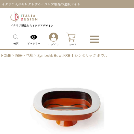
イタリア人がセレクトするイタリア製品の通販サイト
イタリア製品ならイタリアデザイン
0
ギャラリー
検索
ログイン
カート
HOME
>
陶器・花瓶
> Symbolik Bowl KRB-1 シンボリック ボウル