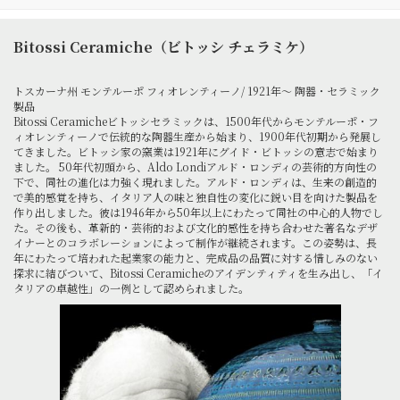
Bitossi Ceramiche（ビトッシ チェラミケ）
トスカーナ州 モンテルーポ フィオレンティーノ/ 1921年～ 陶器・セラミック
製品
Bitossi Ceramicheビトッシセラミックは、1500年代からモンテルーポ・フ
ィオレンティーノで伝統的な陶器生産から始まり、1900年代初期から発展し
てきました。ビトッシ家の窯業は1921年にグイド・ビトッシの意志で始まり
ました。 50年代初頭から、Aldo Londiアルド・ロンディの芸術的方向性の
下で、同社の進化は力強く現れました。アルド・ロンディは、生来の創造的
で美的感覚を持ち、イタリア人の味と独自性の変化に鋭い目を向けた製品を
作り出しました。彼は1946年から50年以上にわたって同社の中心的人物でし
た。その後も、革新的・芸術的および文化的感性を持ち合わせた著名なデザ
イナーとのコラボレーションによって制作が継続されます。この姿勢は、長
年にわたって培われた起業家の能力と、完成品の品質に対する惜しみのない
探求に結びついて、Bitossi Ceramicheのアイデンティティを生み出し、「イ
タリアの卓越性」の一例として認められました。