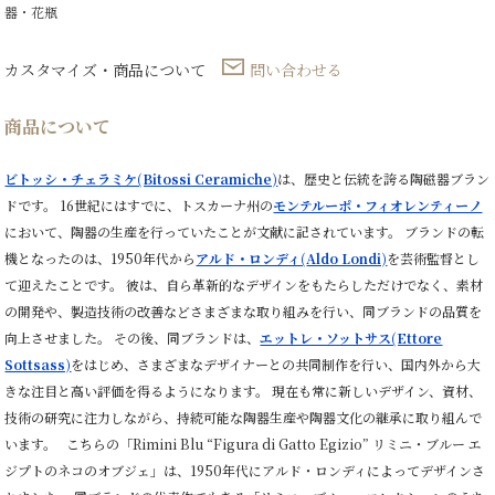
器・花瓶
カスタマイズ・商品について
問い合わせる
商品について
ビトッシ・チェラミケ(Bitossi Ceramiche)
は、歴史と伝統を誇る陶磁器ブラン
ドです。 16世紀にはすでに、トスカーナ州の
モンテルーポ・フィオレンティーノ
において、陶器の生産を行っていたことが文献に記されています。 ブランドの転
機となったのは、1950年代から
アルド・ロンディ(
Aldo Londi)
を芸術監督とし
て迎えたことです。 彼は、自ら革新的なデザインをもたらしただけでなく、素材
の開発や、製造技術の改善などさまざまな取り組みを行い、同ブランドの品質を
向上させました。 その後、同ブランドは、
エットレ・ソットサス(Ettore
Sottsass)
をはじめ、さまざまなデザイナーとの共同制作を行い、国内外から大
きな注目と高い評価を得るようになります。 現在も常に新しいデザイン、資材、
技術の研究に注力しながら、持続可能な陶器生産や陶器文化の継承に取り組んで
います。
こちらの「Rimini Blu “Figura di Gatto Egizio” リミニ・ブルー エ
ジプトのネコのオブジェ」は、1950年代にアルド・ロンディ
によってデザインさ