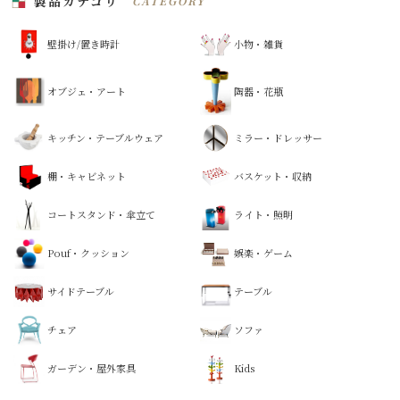
製品カテゴリ
CATEGORY
壁掛け/置き時計
小物・雑貨
オブジェ・アート
陶器・花瓶
キッチン・テーブルウェア
ミラー・ドレッサー
棚・キャビネット
バスケット・収納
コートスタンド・傘立て
ライト・照明
Pouf・クッション
娯楽・ゲーム
サイドテーブル
テーブル
チェア
ソファ
ガーデン・屋外家具
Kids