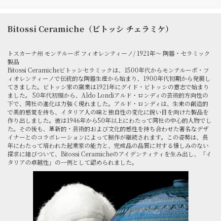
Bitossi Ceramiche（ビトッシ チェラミケ）
トスカーナ州 モンテルーポ フィオレンティーノ/ 1921年～ 陶器・セラミック
製品
Bitossi Ceramicheビトッシセラミックは、1500年代からモンテルーポ・フ
ィオレンティーノで伝統的な陶器生産から始まり、1900年代初期から発展し
てきました。ビトッシ家の窯業は1921年にグイド・ビトッシの意志で始まり
ました。 50年代初頭から、Aldo Londiアルド・ロンディの芸術的方向性の
下で、同社の進化は力強く現れました。アルド・ロンディは、生来の創造的
で美的感覚を持ち、イタリア人の味と独自性の変化に鋭い目を向けた製品を
作り出しました。彼は1946年から50年以上にわたって同社の中心的人物でし
た。その後も、革新的・芸術的および文化的感性を持ち合わせた著名なデザ
イナーとのコラボレーションによって制作が継続されます。この姿勢は、長
年にわたって培われた起業家の能力と、完成品の品質に対する惜しみのない
探求に結びついて、Bitossi Ceramicheのアイデンティティを生み出し、「イ
タリアの卓越性」の一例として認められました。