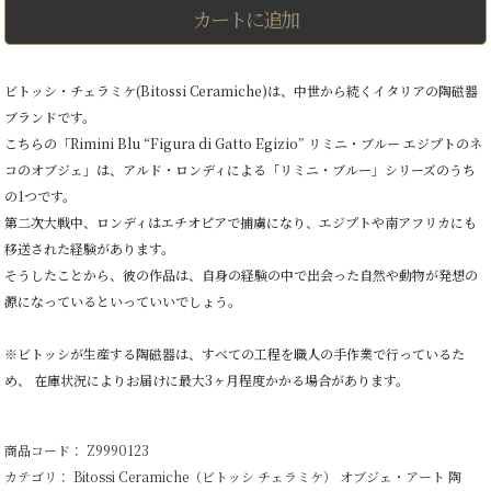
Egizio"
カートに追加
リ
ミ
ニ・
ブ
ビトッシ・チェラミケ(Bitossi Ceramiche)は、中世から続くイタリアの陶磁器
ル
ブランドです。
ー
エ
こちらの「Rimini Blu “Figura di Gatto Egizio” リミニ・ブルー エジプトのネ
ジ
コのオブジェ」は、アルド・ロンディによる「リミニ・ブルー」シリーズのうち
プ
ト
の1つです。
の
第二次大戦中、ロンディはエチオピアで捕虜になり、エジプトや南アフリカにも
ネ
移送された経験があります。
コ
の
そうしたことから、彼の作品は、自身の経験の中で出会った自然や動物が発想の
オ
源になっているといっていいでしょう。
ブ
ジ
ェ
※ビトッシが生産する陶磁器は、すべての工程を職人の手作業で行っているた
（座
め、 在庫状況によりお届けに最大3ヶ月程度かかる場合があります。
位）
個
商品コード： Z9990123
カテゴリ：
Bitossi Ceramiche（ビトッシ チェラミケ）
オブジェ・アート
陶