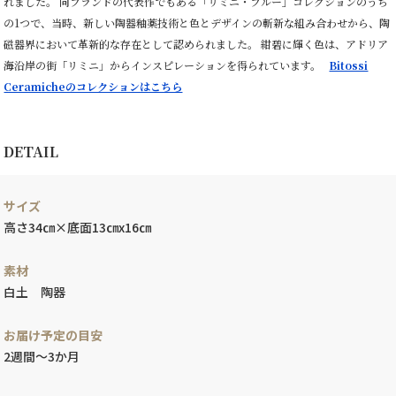
れました。
同ブランドの代表作でもある「リミニ・ブルー」コレクションのうち
の1つで、当時、新しい陶器釉薬技術と色とデザインの斬新な組み合わせから、陶
磁器界において革新的な存在として認められました。 紺碧に輝く色は、アドリア
海沿岸の街「リミニ」からインスピレーションを得られています。
Bitossi
Ceramicheのコレクションはこちら
DETAIL
サイズ
高さ34㎝×底面13㎝x16㎝
素材
白土 陶器
お届け予定の目安
2週間～3か月