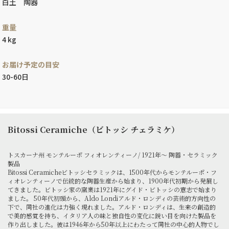
白土 陶器
重量
4 kg
お届け予定の目安
30-60日
Bitossi Ceramiche（ビトッシ チェラミケ）
トスカーナ州 モンテルーポ フィオレンティーノ/ 1921年～ 陶器・セラミック
製品
Bitossi Ceramicheビトッシセラミックは、1500年代からモンテルーポ・フ
ィオレンティーノで伝統的な陶器生産から始まり、1900年代初期から発展し
てきました。ビトッシ家の窯業は1921年にグイド・ビトッシの意志で始まり
ました。 50年代初頭から、Aldo Londiアルド・ロンディの芸術的方向性の
下で、同社の進化は力強く現れました。アルド・ロンディは、生来の創造的
で美的感覚を持ち、イタリア人の味と独自性の変化に鋭い目を向けた製品を
作り出しました。彼は1946年から50年以上にわたって同社の中心的人物でし