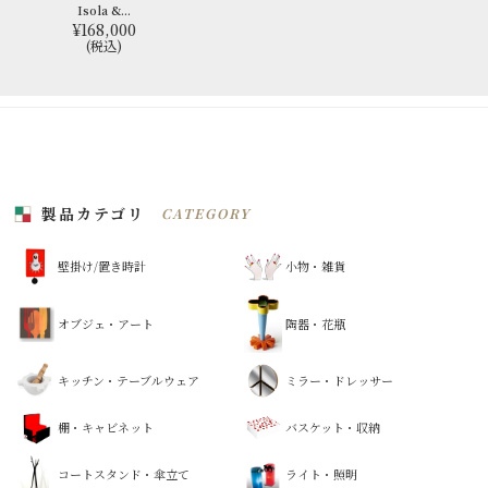
Isola &...
¥168,000
(税込)
製品カテゴリ
CATEGORY
壁掛け/置き時計
小物・雑貨
オブジェ・アート
陶器・花瓶
キッチン・テーブルウェア
ミラー・ドレッサー
棚・キャビネット
バスケット・収納
コートスタンド・傘立て
ライト・照明