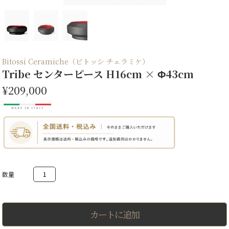
Bitossi Ceramiche（ビトッシ チェラミケ）
Tribe センターピース H16cm × Φ43cm
¥209,000
Tribe
セ
ン
タ
ー
ピ
カートに追加
ー
ス