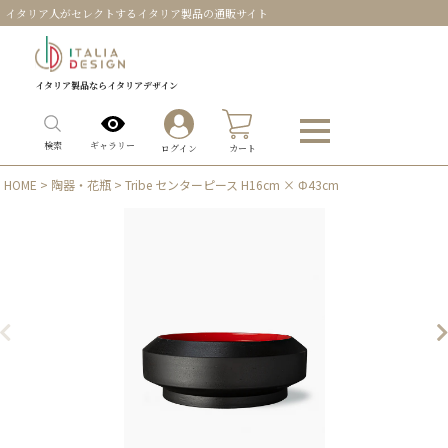
イタリア人がセレクトするイタリア製品の通販サイト
イタリア製品ならイタリアデザイン
0
ギャラリー
検索
ログイン
カート
HOME
>
陶器・花瓶
> Tribe センターピース H16cm × Φ43cm