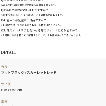
A2: 基本的には装飾用途を想定した商品となります。
Q3:写真と実物に違いはありますか？
A3: 手作業による仕上げのため、若干の個体差があります。
Q4: 色ムラや気泡は不良品ですか？
A4: 製造工程上生じるものであり、不良ではありません。
Q5: 他のインテリアと合わせる際のポイントはありますか？
A5:周囲に余白を持たせて配置することで、より洗練された印象になります。
DETAIL
カラー
マットブラック / スカーレットレッド
サイズ
H16 x Ø43 cm
素材