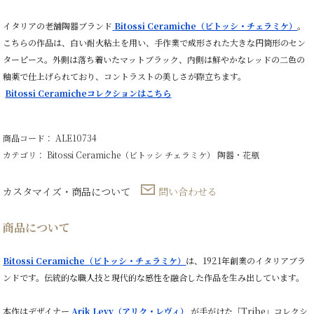
H16cm
×
イタリアの老舗陶器ブランド
Bitossi Ceramiche（ビトッシ・チェラミケ）
。
Φ43cm
こちらの作品は、白い耐火粘土を用い、手作業で成形された大きな円筒形のセン
個
ターピース。外側は落ち着いたマットブラック、内側は鮮やかなレッドの二色の
釉薬で仕上げられており、コントラストの美しさが際立ちます。
Bitossi Ceramicheコレクションはこちら
商品コード： ALE10734
カテゴリ：
Bitossi Ceramiche（ビトッシ チェラミケ）
陶器・花瓶
カスタマイズ・商品について
問い合わせる
商品について
Bitossi Ceramiche（ビトッシ・チェラミケ）
は、1921年創業のイタリアブラ
ンドです。伝統的な職人技と現代的な感性を融合した作品を生み出しています。
本作はデザイナー
Arik Levy（アリク・レヴィ）
が手がけた「Tribe」コレクシ