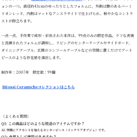
ョンの一つ。直径約43cmのゆったりとしたフォルムに、外側は艶のあるバーミ
リオンレッド、内側はマットなアンスラサイトで仕上げられ、鮮やかなコントラ
ストが際立ちます。
一点一点、手作業で成形・彩色された本作は、99点のみの限定作品。ラフな表情
と洗練されたフォルムが調和し、リビングのセンターテーブルやサイドボード、
ダイニングテーブル、玄関のコンソールテーブルなどの空間に置くだけでアート
ピースのような存在感を演出します。
制作年：2007年 限定数：99個
Bitossi Ceramicheコレクションはこちら
《よくある質問》
Q1: この商品はどのような用途のアイテムですか？
A1: 空間にアクセントを加えるセンターピース（インテリアオブジェ）です。
Q2: 食器として使用できますか？