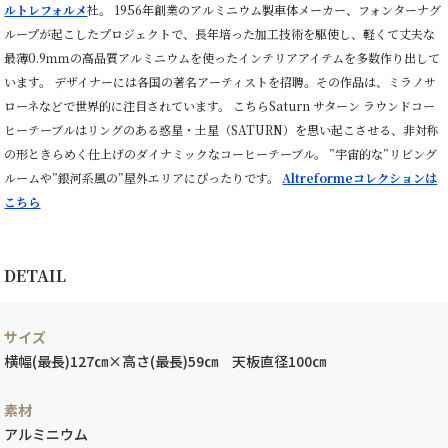
ルトレフォルメ
社。 1956年創業のアルミニウム製車体メーカー、フォンターナグ
ループが起こしたプロジェクトで、長年培った加工技術を駆使し、軽くて丈夫な
最薄0.9ｍｍの高品質アルミニウムを使ったインテリアアイテムを多数作り出して
います。 デザイナーには各国の著名アーティストを招聘。その作品は、ミラノサ
ローネなどで世界的に注目されています。 こちらSaturn サターン ラウンドコー
ヒーテーブルはリングのある惑星・土星（SATURN）を思い起こさせる、非対称
の形ときらめく仕上げのダイナミックなコーヒーテーブル。 ”宇宙的な”リビング
ルームや”銀河系風の”屋外エリアにぴったりです。
Altreformeコレクションは
こちら
DETAIL
サイズ
横幅(最長)127㎝×高さ(最長)59㎝ 天板直径100㎝
素材
アルミニウム