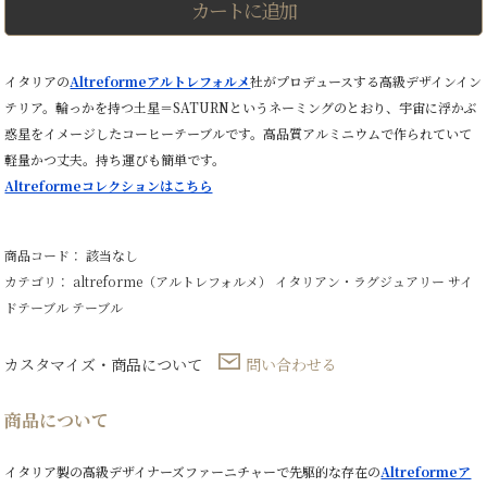
カートに追加
ル
ミ
製
ラ
イタリアの
Altreformeアルトレフォルメ
社がプロデュースする高級デザインイン
ウ
テリア。輪っかを持つ土星＝SATURNというネーミングのとおり、宇宙に浮かぶ
ン
ド
惑星をイメージしたコーヒーテーブルです。高品質アルミニウムで作られていて
コ
軽量かつ丈夫。持ち運びも簡単です。
ー
ヒ
Altreformeコレクションはこちら
ー
テ
ー
商品コード： 該当なし
ブ
ル
カテゴリ：
altreforme（アルトレフォルメ）
イタリアン・ラグジュアリー
サイ
個
ドテーブル
テーブル
カスタマイズ・商品について
問い合わせる
商品について
イタリア製の高級デザイナーズファーニチャーで先駆的な存在の
Altreformeア