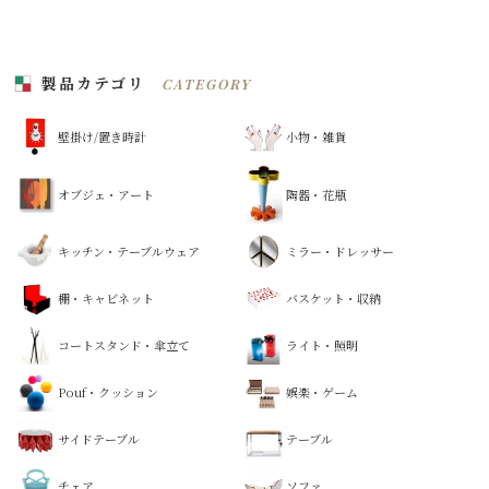
製品カテゴリ
CATEGORY
壁掛け/置き時計
小物・雑貨
オブジェ・アート
陶器・花瓶
キッチン・テーブルウェア
ミラー・ドレッサー
棚・キャビネット
バスケット・収納
コートスタンド・傘立て
ライト・照明
Pouf・クッション
娯楽・ゲーム
サイドテーブル
テーブル
チェア
ソファ