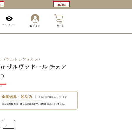
n
english
0
ギャラリー
ログイン
カート
orme（アルトレフォルメ）
ador サルヴァドール チェア
00
Salvador
サ
ル