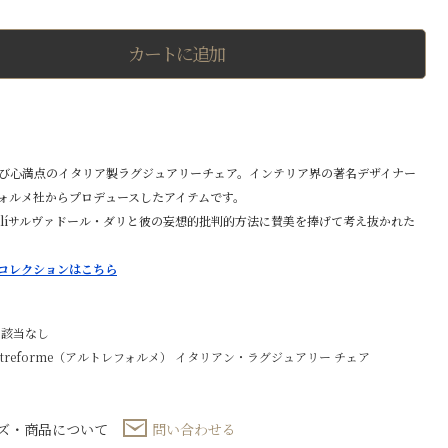
ヴ
ァ
ド
カートに追加
ー
ル
チ
ェ
ア
個
び心満点のイタリア製ラグジュアリーチェア。インテリア界の著名デザイナー
ォルメ社からプロデュースしたアイテムです。
r Dalíサルヴァドール・ダリと彼の妄想的批判的方法に賛美を捧げて考え抜かれた
。
rmeコレクションはこちら
 該当なし
ltreforme（アルトレフォルメ）
イタリアン・ラグジュアリー
チェア
ズ・商品について
問い合わせる