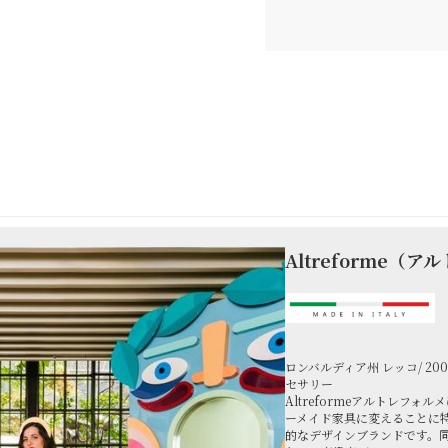
Altreforme（
ロンバルディア州 レッコ/ 2
セサリー
Altreformeアルトレフ
ーメイド家具に変えることに
的なデザインブランドです。