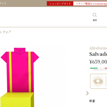
サイト
ショッピングガイド
イタリア製品ならitaliadesig
検索
ール チェア
Altref
Salv
¥659,0