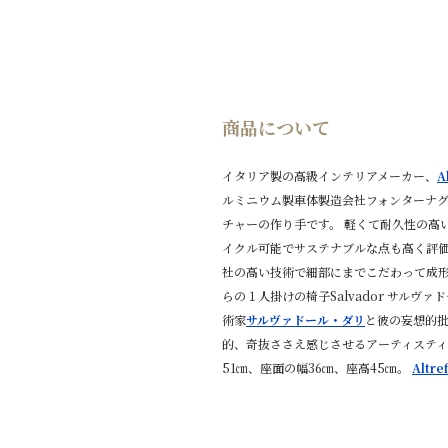
商品について
イタリア製の高級インテリアメーカー、
A
ルミニウム製車体製造会社フォンターナグ
チャーの作り手です。 軽くて耐久性の高い
イクル可能でサステナブルな点も高く評
社の高い技術で細部にまでこだわって成形
らの１人掛けの椅子Salvador サルヴ
術家
サルヴァドール・ダリ
と彼の妄想的批
的、奇抜ささえ感じさせるアーティスティ
51㎝、座面の幅36㎝、座高45㎝。
Alt