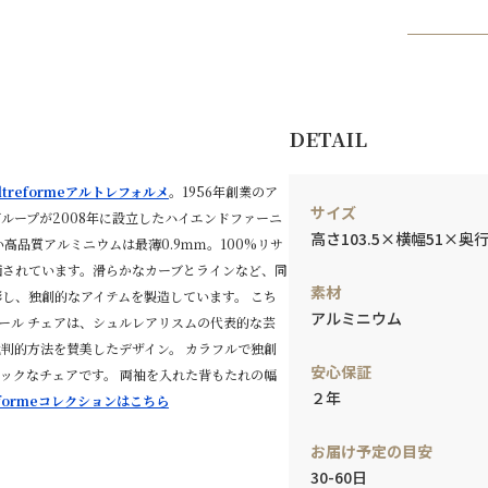
DETAIL
ltreformeアルトレフォルメ
。1956年創業のア
サイズ
ループが2008年に設立したハイエンドファーニ
高さ103.5×横幅51×奥
高品質アルミニウムは最薄0.9ｍｍ。100%リサ
価されています。滑らかなカーブとラインなど、同
素材
し、独創的なアイテムを製造しています。 こち
アルミニウム
ァドール チェアは、シュルレアリスムの代表的な芸
判的方法を賛美したデザイン。 カラフルで独創
安心保証
ックなチェアです。 両袖を入れた背もたれの幅
２年
reformeコレクションはこちら
お届け予定の目安
30-60日