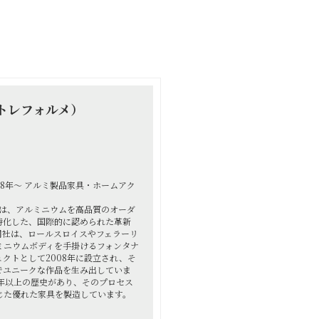
アルトレフォルメ）
008年～ アルミ製品家具・ホームアク
ォルメは、アルミニウムを高品質のオーダ
特化した、国際的に認められた革新
同社は、ロールスロイスやフェラーリ
ミニウムボディを手掛けるフォンタナ
クトとして2008年に設立され、そ
でユニークな作品を生み出していま
0年以上の歴史があり、そのプロセス
じた優れた家具を製造しています。