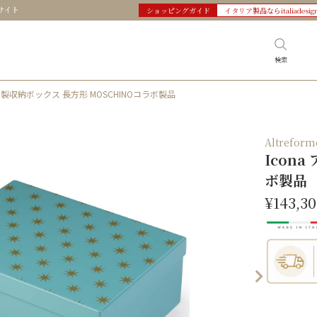
サイト
ショッピングガイド
イタリア製品ならitaliadesig
検索
ルミ製収納ボックス 長方形 MOSCHINOコラボ製品
Altref
Icon
ボ製品
¥143,3