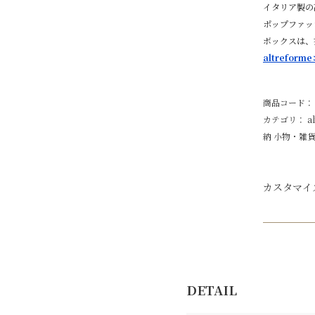
イタリア製の
ポップファッ
ボックスは、
altrefo
商品コード：
カテゴリ：
a
納
小物・雑
カスタマイ
DETAIL