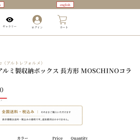
n
english
0
ギャラリー
ログイン
カート
orme（アルトレフォルメ）
a アルミ製収納ボックス 長方形 MOSCHINOコラ
00
カラー
Price
Quantity