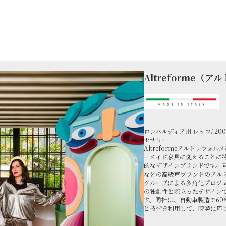
Altreforme（
ロンバルディア州 レッコ/ 2
セサリー
Altreformeアルトレフ
ーメイド家具に変えることに
的なデザインブランドです。
などの高級車ブランドのアル
グループによる多角化プロジェ
の独創性と際立ったデザイン
す。同社は、自動車製造で6
と技術を利用して、時勢に応