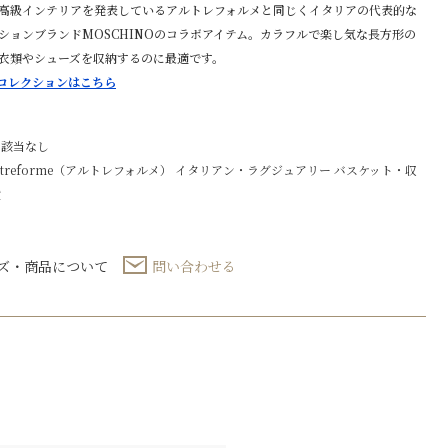
高級インテリアを発表しているアルトレフォルメと同じくイタリアの代表的な
ションブランドMOSCHINOのコラボアイテム。カラフルで楽し気な長方形の
衣類やシューズを収納するのに最適です。
rmeコレクションはこちら
 該当なし
ltreforme（アルトレフォルメ）
イタリアン・ラグジュアリー
バスケット・収
貨
ズ・商品について
問い合わせる