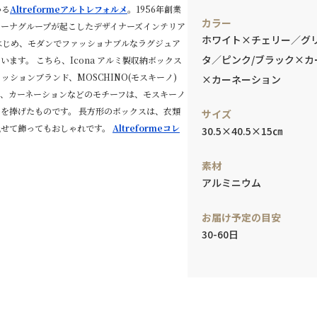
いる
Altreformeアルトレフォルメ
。1956年創業
カラー
ターナグループが起こしたデザイナーズインテリア
ホワイト×チェリー／グ
はじめ、モダンでファッショナブルなラグジュア
タ／ピンク/ブラック×カ
ます。 こちら、Icona アルミ製収納ボックス
ションブランド、MOSCHINO(モスキーノ)
×カーネーション
タ、カーネーションなどのモチーフは、モスキーノ
を捧げたものです。 長方形のボックスは、衣類
サイズ
見せて飾ってもおしゃれです。
Altreformeコレ
30.5×40.5×15㎝
素材
アルミニウム
お届け予定の目安
30-60日