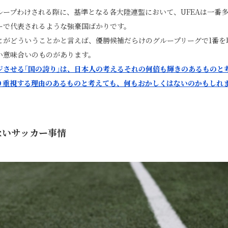
ープわけされる際に、基準となる各大陸連盟において、UFEAは一番多
ーで代表されるような強豪国ばかりです。
とがどういうことかと言えば、優勝候補だらけのグループリーグで1番を
い意味合いのものがあります。
ジさせる｢国の誇り｣は、日本人の考えるそれの何倍も輝きのあるものと
り重視する理由のあるものと考えても、何もおかしくはないのかもしれ
ないサッカー事情