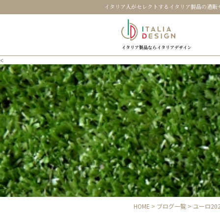
イタリア人がセレクトするイタリア製品の通販
イタリア製品ならイタリアデザイン
<
HOME
>
ブログ一覧
> ユーロ2