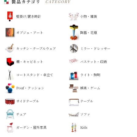
製品カテゴリ
CATEGORY
壁掛け/置き時計
小物・雑貨
オブジェ・アート
陶器・花瓶
キッチン・テーブルウェア
ミラー・ドレッサー
棚・キャビネット
バスケット・収納
コートスタンド・傘立て
ライト・照明
Pouf・クッション
娯楽・ゲーム
サイドテーブル
テーブル
チェア
ソファ
ガーデン・屋外家具
Kids