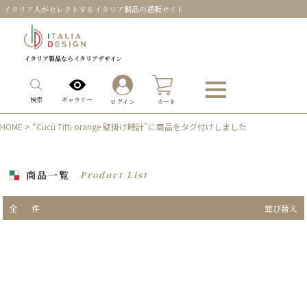
イタリア人がセレクトするイタリア製品の通販サイト
イタリア製品ならイタリアデザイン
0
ギャラリー
検索
ログイン
カート
HOME
> “Cucù Titti orange 壁掛け時計”に商品をタグ付けしました
商品一覧
Product List
全
件
並び替え