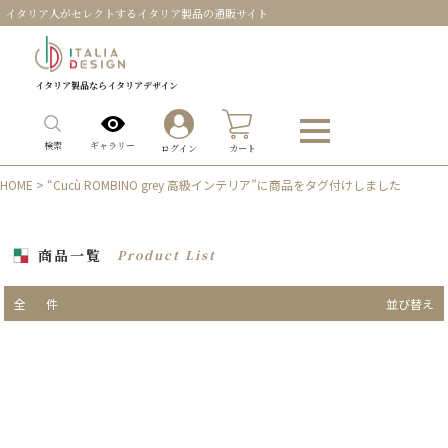
イタリア人がセレクトするイタリア製品の通販サイト
イタリア製品ならイタリアデザイン
0
ギャラリー
検索
ログイン
カート
HOME
> “Cucù ROMBINO grey 高級インテリア”に商品をタグ付けしました
商品一覧
Product List
全
件
並び替え