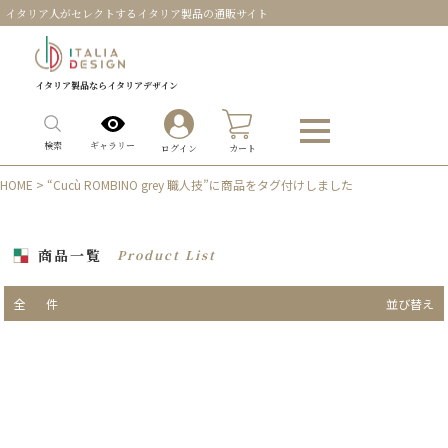
イタリア人がセレクトするイタリア製品の通販サイト
イタリア製品ならイタリアデザイン
0
ギャラリー
検索
ログイン
カート
HOME
> “Cucù ROMBINO grey 職人技”に商品をタグ付けしました
商品一覧
Product List
全
件
並び替え