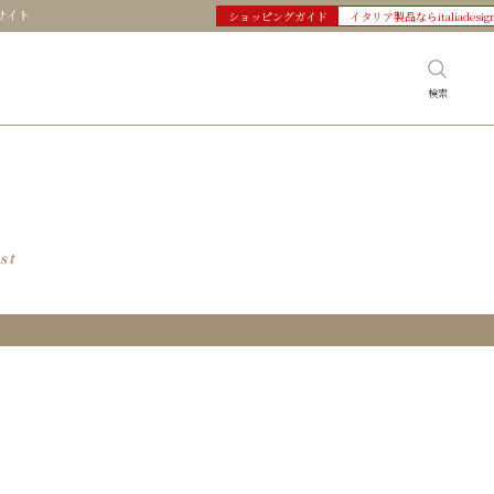
サイト
ショッピングガイド
イタリア製品ならitaliadesig
検索
st