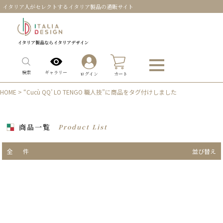
イタリア人がセレクトするイタリア製品の通販サイト
イタリア製品ならイタリアデザイン
0
ギャラリー
検索
ログイン
カート
HOME
> “Cucù QQ’ LO TENGO 職人技”に商品をタグ付けしました
商品一覧
Product List
全
件
並び替え