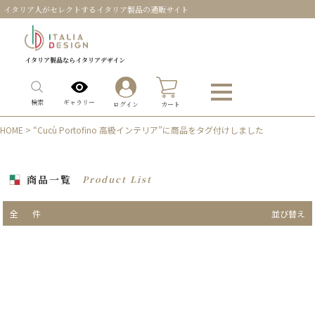
イタリア人がセレクトするイタリア製品の通販サイト
イタリア製品ならイタリアデザイン
0
ギャラリー
検索
ログイン
カート
HOME
> “Cucù Portofino 高級インテリア”に商品をタグ付けしました
商品一覧
Product List
全
件
並び替え