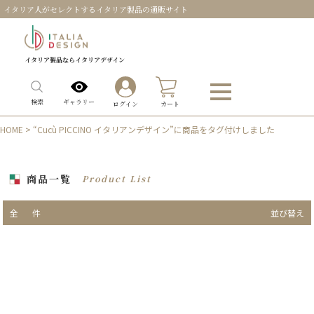
イタリア人がセレクトするイタリア製品の通販サイト
イタリア製品ならイタリアデザイン
0
ギャラリー
検索
ログイン
カート
HOME
> “Cucù PICCINO イタリアンデザイン”に商品をタグ付けしました
商品一覧
Product List
全
件
並び替え