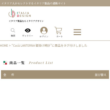
イタリア人がセレクトするイタリア製品の通販サイト
イタリア製品ならイタリアデザイン
0
ギャラリー
検索
ログイン
カート
HOME
> “Cucù LANTERNA 壁掛け時計”に商品をタグ付けしました
商品一覧
Product List
全
件
並び替え