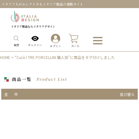
イタリア人がセレクトするイタリア製品の通販サイト
イタリア製品ならイタリアデザイン
0
ギャラリー
検索
ログイン
カート
HOME
> “Cucù I TRE PORCELLINI 職人技”に商品をタグ付けしました
商品一覧
Product List
全
件
並び替え