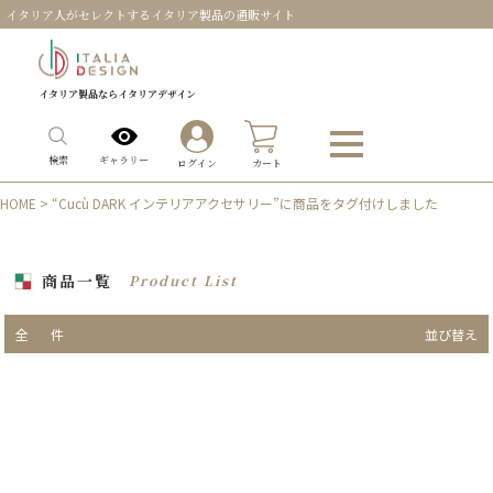
イタリア人がセレクトするイタリア製品の通販サイト
イタリア製品ならイタリアデザイン
0
ギャラリー
検索
ログイン
カート
HOME
> “Cucù DARK インテリアアクセサリー”に商品をタグ付けしました
商品一覧
Product List
全
件
並び替え