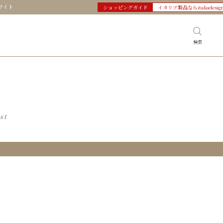
サイト
ショッピングガイド
イタリア製品ならitaliadesig
検索
st