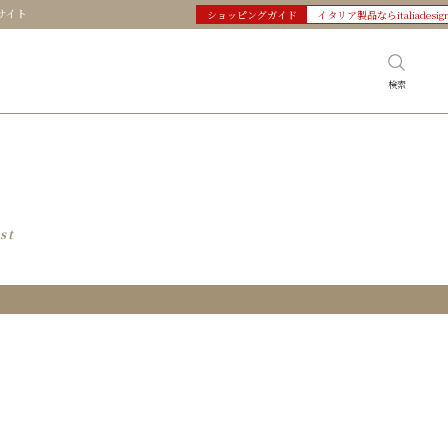
サイト
ショッピングガイド
イタリア製品ならitaliadesig
検索
st