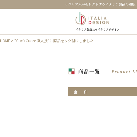
イタリア人がセレクトするイタリア製品の通販
イタリア製品ならイタリアデザイン
HOME
> “Cucù Cuore 職人技”に商品をタグ付けしました
商品一覧
Product Li
全
件