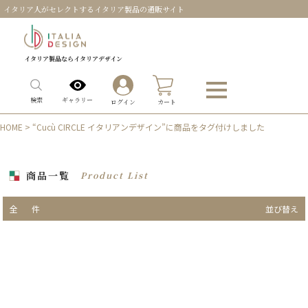
イタリア人がセレクトするイタリア製品の通販サイト
イタリア製品ならイタリアデザイン
0
ギャラリー
検索
ログイン
カート
HOME
> “Cucù CIRCLE イタリアンデザイン”に商品をタグ付けしました
商品一覧
Product List
全
件
並び替え