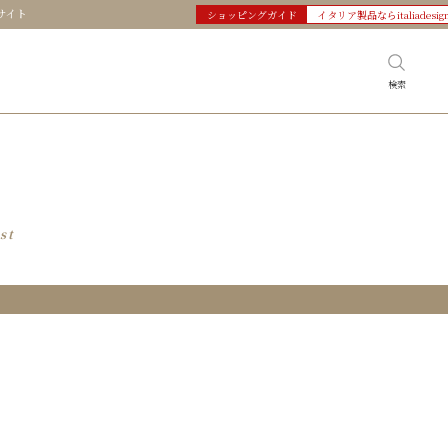
サイト
ショッピングガイド
イタリア製品ならitaliadesig
検索
st