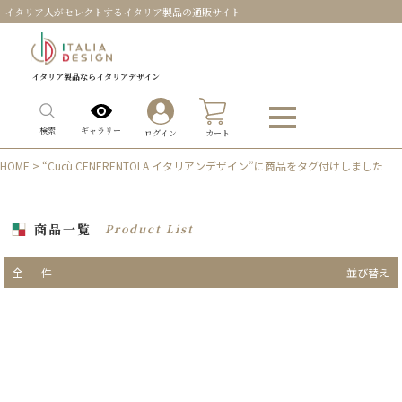
イタリア人がセレクトするイタリア製品の通販サイト
イタリア製品ならイタリアデザイン
0
ギャラリー
検索
ログイン
カート
HOME
> “Cucù CENERENTOLA イタリアンデザイン”に商品をタグ付けしました
商品一覧
Product List
全
件
並び替え