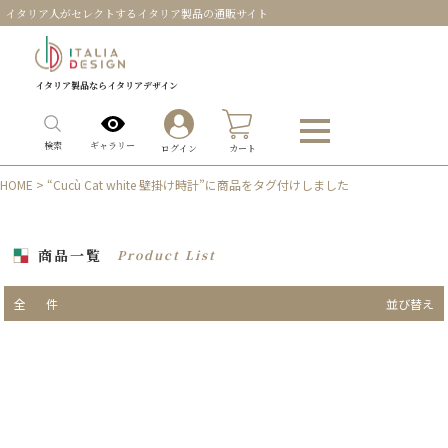
イタリア人がセレクトするイタリア製品の通販サイト
イタリア製品ならイタリアデザイン
0
ギャラリー
検索
ログイン
カート
HOME
> “Cucù Cat white 壁掛け時計”に商品をタグ付けしました
商品一覧
Product List
全
件
並び替え