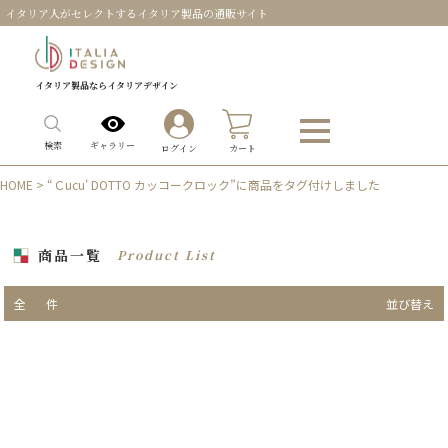
イタリア人がセレクトするイタリア製品の通販サイト
イタリア製品ならイタリアデザイン
0
ギャラリー
検索
ログイン
カート
HOME
> “Ｃucu' DOTTO カッコークロック”に商品をタグ付けしました
商品一覧
Product List
全
件
並び替え