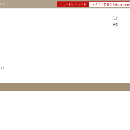
サイト
ショッピングガイド
イタリア製品ならitaliadesig
検索
st