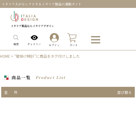
イタリア人がセレクトするイタリア製品の通販サイト
イタリア製品ならイタリアデザイン
0
ギャラリー
検索
ログイン
カート
HOME
> “壁掛け時計”に商品をタグ付けしました
商品一覧
Product List
全
件
並び替え