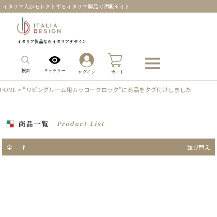
イタリア人がセレクトするイタリア製品の通販サイト
イタリア製品ならイタリアデザイン
0
ギャラリー
検索
ログイン
カート
HOME
> “リビングルーム用カッコークロック”に商品をタグ付けしました
商品一覧
Product List
全
件
並び替え