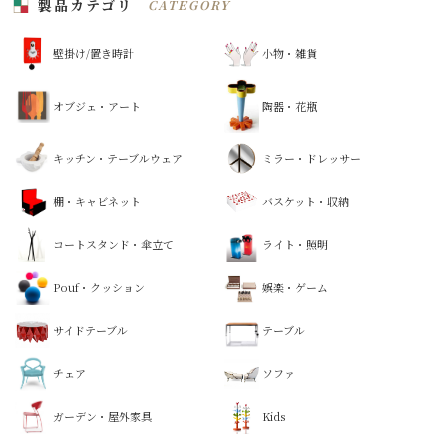
製品カテゴリ
CATEGORY
壁掛け/置き時計
小物・雑貨
オブジェ・アート
陶器・花瓶
キッチン・テーブルウェア
ミラー・ドレッサー
棚・キャビネット
バスケット・収納
コートスタンド・傘立て
ライト・照明
Pouf・クッション
娯楽・ゲーム
サイドテーブル
テーブル
チェア
ソファ
ガーデン・屋外家具
Kids