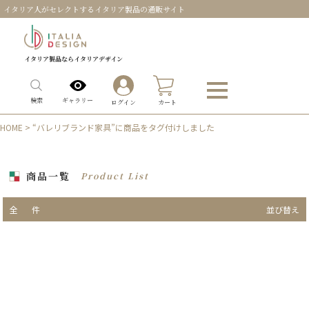
イタリア人がセレクトするイタリア製品の通販サイト
イタリア製品ならイタリアデザイン
0
ギャラリー
検索
ログイン
カート
HOME
> “バレリブランド家具”に商品をタグ付けしました
商品一覧
Product List
全
件
並び替え