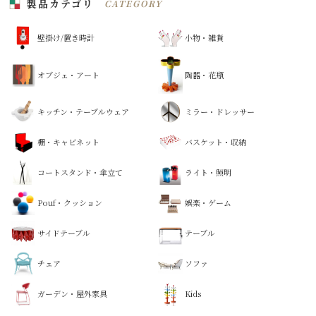
製品カテゴリ
CATEGORY
壁掛け/置き時計
小物・雑貨
オブジェ・アート
陶器・花瓶
キッチン・テーブルウェア
ミラー・ドレッサー
棚・キャビネット
バスケット・収納
コートスタンド・傘立て
ライト・照明
Pouf・クッション
娯楽・ゲーム
サイドテーブル
テーブル
チェア
ソファ
ガーデン・屋外家具
Kids