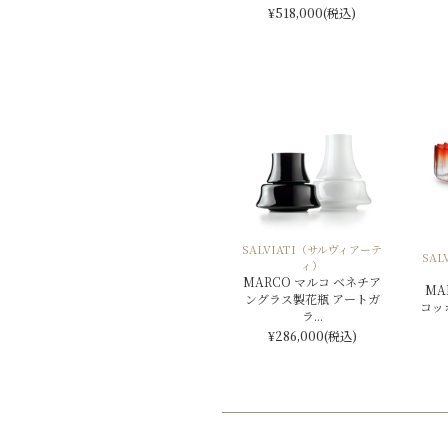
¥518,000
(税込)
SALVIATI（サルヴィアーテ
SA
ィ）
MARCO マルコ ベネチア
MA
ングラス製花瓶 アートガ
コッ
ラ...
¥286,000
(税込)
投