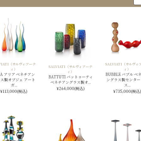
LVIATI（サルヴィアーテ
SALVIATI（サルヴィ
SALVIATI（サルヴィアーテ
ィ）
ィ）
ィ）
IA アリア ベネチアン
BUBBLE バブル ベ
BATTUTI バットゥーティ
ス製オブジェ アート
ングラス製センター
ベネチアングラス製オ...
ガ...
ス...
¥264,000
(税込)
¥113,000
(税込)
¥735,000
(税込