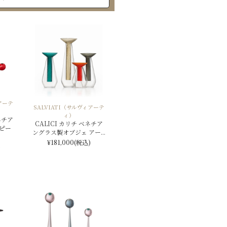
アーテ
SALVIATI（サルヴィアーテ
ィ）
ネチア
CALICI カリチ ベネチア
ピー
ングラス製オブジェ アー...
¥181,000
(税込)
)