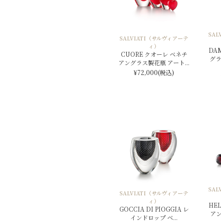
SA
SALVIATI（サルヴィアーテ
ィ）
DA
CUORE クオーレ ベネチ
グラ
アングラス製花瓶 アート...
¥72,000
(税込)
SA
SALVIATI（サルヴィアーテ
ィ）
HE
GOCCIA DI PIOGGIA レ
ア
インドロップ ベ...