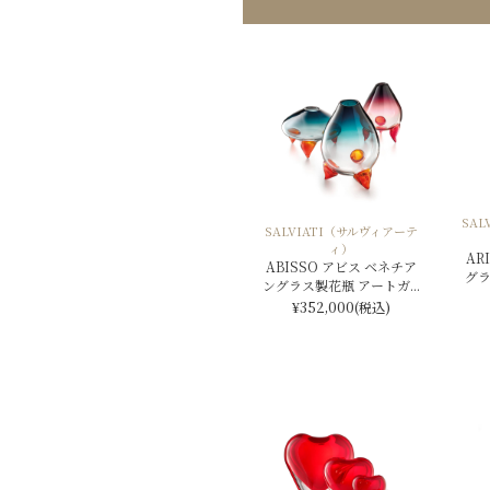
SA
SALVIATI（サルヴィアーテ
ィ）
AR
ABISSO アビス ベネチア
グラ
ングラス製花瓶 アートガ...
¥352,000
(税込)