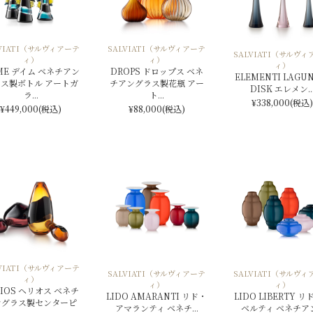
LVIATI（サルヴィアーテ
SALVIATI（サルヴィアーテ
SALVIATI（サルヴィ
ィ）
ィ）
ィ）
ME デイム ベネチアン
DROPS ドロップス ベネ
ELEMENTI LAGUN
ス製ボトル アートガ
チアングラス製花瓶 アー
DISK エレメン..
ラ...
ト...
¥338,000
(税込)
¥449,000
(税込)
¥88,000
(税込)
LVIATI（サルヴィアーテ
SALVIATI（サルヴィアーテ
SALVIATI（サルヴィ
ィ）
ィ）
ィ）
LIOS ヘリオス ベネチ
LIDO AMARANTI リド・
LIDO LIBERTY 
ングラス製センターピ
アマランティ ベネチ...
ベルティ ベネチアン.