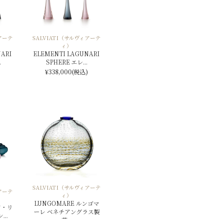
アーテ
SALVIATI（サルヴィアーテ
ィ）
ARI
ELEMENTI LAGUNARI
.
SPHERE エレ...
¥338,000
(税込)
SALVIATI（サルヴィアーテ
アーテ
ィ）
LUNGOMARE ルンゴマ
リド・リ
ーレ ベネチアングラス製
..