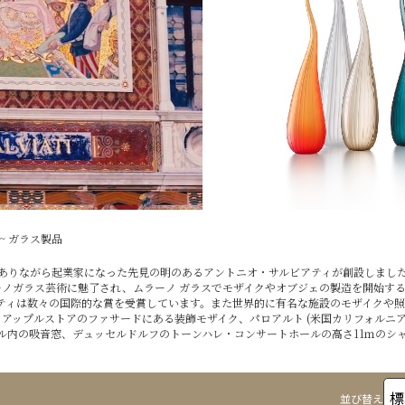
~ ガラス製品
護士でありながら起業家になった先見の明のあるアントニオ・サルビアティが創設しまし
ノガラス芸術に魅了され、ムラーノ ガラスでモザイクやオブジェの製造を開始す
ィアーティは数々の国際的な賞を受賞しています。また世界的に有名な施設のモザイク
アップルストアのファサードにある装飾モザイク、パロアルト (米国カリフォルニア
ル内の吸音窓、デュッセルドルフのトーンハレ・コンサートホールの高さ11ｍのシャ
並び替え