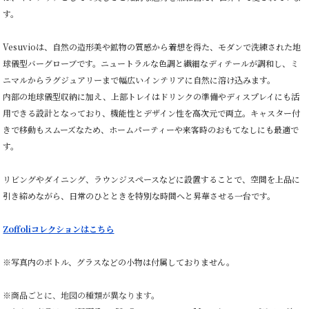
す。
Vesuvioは、自然の造形美や鉱物の質感から着想を得た、モダンで洗練された地
球儀型バーグローブです。ニュートラルな色調と繊細なディテールが調和し、ミ
ニマルからラグジュアリーまで幅広いインテリアに自然に溶け込みます。
内部の地球儀型収納に加え、上部トレイはドリンクの準備やディスプレイにも活
用できる設計となっており、機能性とデザイン性を高次元で両立。キャスター付
きで移動もスムーズなため、ホームパーティーや来客時のおもてなしにも最適で
す。
リビングやダイニング、ラウンジスペースなどに設置することで、空間を上品に
引き締めながら、日常のひとときを特別な時間へと昇華させる一台です。
Zoffoliコレクションはこちら
※写真内のボトル、グラスなどの小物は付属しておりません。
※
商品ごとに、地図の種類が異なります。