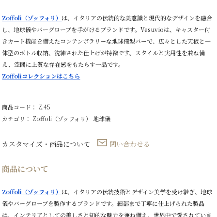
㎝
個
Zoffoli（ゾッフォリ）
は、イタリアの伝統的な美意識と現代的なデザインを融合
し、地球儀やバーグローブを手がけるブランドです。Vesuvioは、キャスター付
きカート機能を備えたコンテンポラリーな地球儀型バーで、広々とした天板と一
体型のボトル収納、洗練された仕上げが特徴です。スタイルと実用性を兼ね備
え、空間に上質な存在感をもたらす一品です。
Zoffoliコレクションはこちら
商品コード： Z.45
カテゴリ：
Zoffoli（ゾッフォリ）
地球儀
カスタマイズ・商品について
問い合わせる
商品について
Zoffoli（ゾッフォリ）
は、イタリアの伝統技術とデザイン美学を受け継ぎ、地球
儀やバーグローブを製作するブランドです。細部まで丁寧に仕上げられた製品
は、インテリアとしての美しさと知的な魅力を兼ね備え、世界中で愛されていま