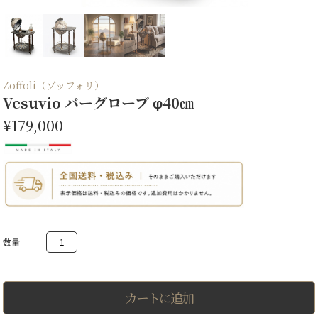
Zoffoli（ゾッフォリ）
Vesuvio バーグローブ φ40㎝
¥179,000
Vesuvio
バ
ー
グ
ロ
ー
カートに追加
ブ
φ40