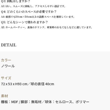
Q3: 回転はしますか？
A3: はい。スムーズに回転し、アクセスしやすい設計です。
Q4: どのくらいのスペースが必要ですか？
A4: 最低でも50cm×50cm以上の設置スペースを推奨しています。
Q5: どんなシーンで使われますか？
A5: ホームパーティー、食後のドリンク、来客時のおもてなしなどに適しています。
DETAIL
カラー
ノワール
サイズ
72 x 53 x H93 cm／球の直径 40cm
素材
棚板：MDF / 脚部：無垢材／球体：セルロース、ポリマー