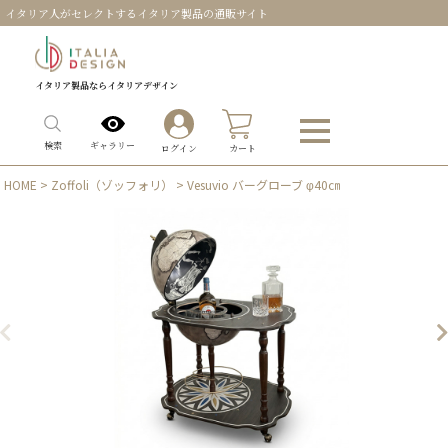
イタリア人がセレクトするイタリア製品の通販サイト
イタリア製品ならイタリアデザイン
0
ギャラリー
検索
ログイン
カート
HOME
>
Zoffoli（ゾッフォリ）
> Vesuvio バーグローブ φ40㎝