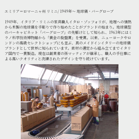
エミリア＝ロマーニャ州 リミニ/ 1949年～ 地球儀・バーグローブ
1949年、イタリア・リミニの家具職人イタロ・ゾッフォリが、地理への情熱
から木製の地球儀を手彫りで作り始めたことがブランドの始まり。地球儀型
のバーキャビネット「バーグローブ」の先駆けとして知られ、1963年にはミ
ラノ科学技術博物館から「黄金の旋盤賞」を受賞。以来、ニューヨークやロ
ンドンの高級セレクトショップにも並ぶ、真のメイドインイタリーの地球儀
ブランドとして世界に知られています。素材の選定から組み立てまでイタリ
ア国内で一貫製造。現在は創業者の孫マッティアが継承し、職人の手仕事に
よる高いクオリティと洗練されたデザインを守り続けています。