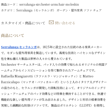
商品コード： serralunga-sirchester-armchair-moleskin
カテゴリ：
Serralunga（セッラルンガ）
ガーデン・屋外家具
ソファ
チェア
カスタマイズ・商品について
問い合わせる
商品について
Serralunga セッラルンガ
は、1825年に設立された伝統のある家具メーカー
で、モダンな屋外用家具を製造しています。高度な技術とハイセンスなデザイン
性を兼ね備えた製品は世界の人々から愛されています。
Sirchester サーチェスターは、パッド入りの効果で知られるオリジナルの英国ア
ームチェアからインスピレーションを得て製作されたアームチェアです。
Raffaella Mangiarotti（ラファエラ・マンジャロッティ）と Matteo
Bazzicalupo（マッテオ・バツィカルーポ）という２人のイタリア人デザイナー
の協力のもと、セラルンガが開発した回転技術によって、オリジナルのイングリ
ッシュ・アームチェアのパッド効果などの特徴を保持することができる、快適で
機能的な新しい屋外用ソファが生み出されました。デザインと形状の相乗効果を
実現した画期的な肘掛けソファです。 製品はポリエチレン（LLDPE）を使用し