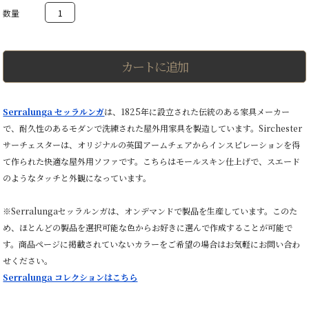
SIRCHESTER
ARMCHAIR
MOLESKIN
サ
ー
チ
カートに追加
ェ
ス
タ
ー
Serralunga セッラルンガ
は、1825年に設立された伝統のある家具メーカー
ア
で、耐久性のあるモダンで洗練された屋外用家具を製造しています。Sirchester
ー
ム
サーチェスターは、オリジナルの英国アームチェアからインスピレーションを得
チ
て作られた快適な屋外用ソファです。こちらはモールスキン仕上げで、スエード
ェ
ア
のようなタッチと外観になっています。
モ
ー
※Serralungaセッラルンガは、オンデマンドで製品を生産しています。このた
ル
ス
め、ほとんどの製品を選択可能な色からお好きに選んで作成することが可能で
キ
す。商品ページに掲載されていないカラーをご希望の場合はお気軽にお問い合わ
ン
個
せください。
Serralunga コレクションはこちら