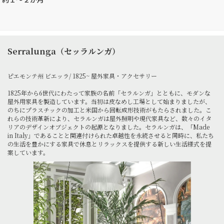
Serralunga（セッラルンガ）
ピエモンテ州 ビエッラ/ 1825~ 屋外家具・アクセサリー
1825年から6世代にわたって家族の名前「セラルンガ」とともに、モダンな
屋外用家具を製造しています。当初は皮なめし工場として始まりましたが、
のちにプラスチックの加工と米国から回転成形技術がもたらされました。こ
れらの技術革新により、セラルンガは屋外照明や現代家具など、数々のイタ
リアのデザインオブジェクトの起源となりました。セラルンガは、「Made
in Italy」であることと関連付けられた卓越性を永続させると同時に、私たち
の生活を豊かにする家具で休息とリラックスを提供する新しい生活様式を提
案しています。