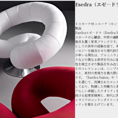
Esedra（エゼ―ド
トスカーナ州 シエーナ（モン
製品
Esedraエゼ―ドラ（Esedra 
スカーナの心臓部、中世の面
拠点を置く家具ブランドです
としての長年の経験を経て、
ノロジーを融合させた現代的
が率いる同社は、アルミニウ
クなどの異なる素材を巧みに
性を両立させた製品を生み出
そのコレクションは、シンプ
りと、素材の表現力を最大限
です。「Esedra Suites」や「
ンを通じて、洗練されたエレ
しており、熟練した労働力と
アらしい卓越したクオリティ
続ける起業家精神と、時代に即
イタリアのコンテンポラリー
ィティを築き上げています。