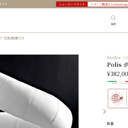
サイト
ショッピングガイド
イタリア製品ならitaliadesig
検索
チェア 回転機構付き
Esedra
Poli
¥382,0