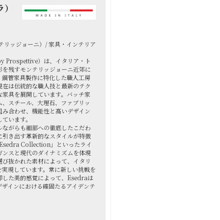
ラ）
テリッジョーニ）/ 家具・インテリア
by Prospettive）は、イタリア・ト
影を残すモンテリッジョーニ近郊に
。鋼管家具製作に特化した職人工房
現在は伝統的な職人技と最新のテク
な家具を展開しています。バッチ家
ム、スチール、大理石、ファブリッ
組み合わせ、機能性と高いデザイン
しています。
ルながらも細部への徹底したこだわ
に引き出す革新的なスタイルが特徴
Esedra Collection」といったライ
ガンスと現代のダイナミズムを体現
選び抜かれた素材によって、イタリ
を実現しています。常に新しい挑戦を
した美的感覚によって、Esedraは
デザインにおける確固たるアイデンテ