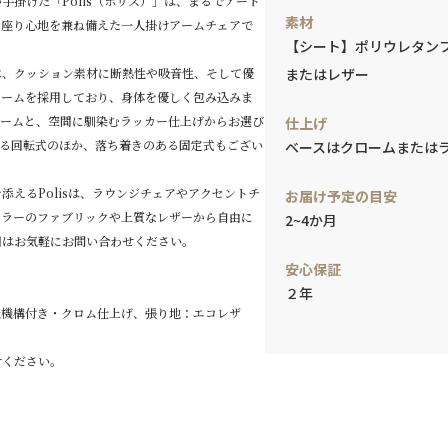
ニ）が手掛けた「Polis（ポリス）」は、まるでアート
素材
の座り心地を兼ね備えた一人掛けアームチェアで
【シート】ポリウレタン
は、クッション素材に断熱性や吸音性、そして優
またはレザー
ォームを採用しており、身体を優しく包み込みま
ロームと、空間に馴染むラッカー仕上げからお選び
仕上げ
ける回転式のほか、落ち着きのある固定式もござい
ベースはクロームまたは
添えるPolisは、ラウンジチェアやアクセントチ
お届け予定の目安
カラーのファブリックや上質なレザーから自由に
2~4か月
細はお気軽にお問い合わせください。
安心保証
２年
転機構付き・クロム仕上げ、張り地：エコレザ
せください。