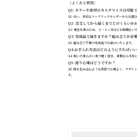
《よくある質問》
Q1: カラーや素材のカスタマイズは
A1: はい、多彩なファブリックやレザーから
Q2: 注文してから届くまでどのくら
A2: 受注生産のため、２〜４ヶ月ほどお時間をい
Q3: 完成品で届きますか？組み立て
A3: 組み立て不要の完成品でお届けいたしま
Q4:お手入れ方法はどのようにすれば
A4: 乾いた柔らかい布で軽く拭き、革製なら
Q5: 座り心地はどうですか？
A5: 体を包み込むような形状で心地よく、デザ
す。