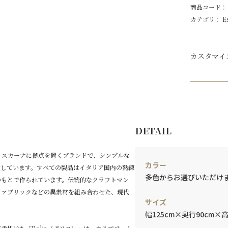
商品コード： ese
カテゴリ：
E
カスタマイ
DETAIL
トスカーナに拠点を置くブランドで、シンプルな
カラー
造しています。すべての製品はイタリア国内の熟練
多色からお選びいただけ
のもとで作られています。伝統的なクラフトマン
ファブリックなどの異素材を組み合わせた、現代
サイズ
幅125cm×奥行90cm×