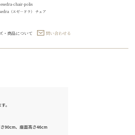
dra-chair-polis
sedra（エゼ―ドラ）
チェア
ズ・商品について
問い合わせる
ます。
高さ90cm、座面高さ46cm