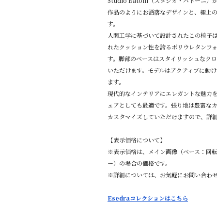
Studio Batoni（スタジオ・バトー
作品のようにお洒落なデザインと、極上
す。
人間工学に基づいて設計されたこの椅子
れたクッション性を誇るポリウレタンフ
す。脚部のベースはスタイリッシュなク
いただけます。モデルはアクティブに動
ます。
現代的なインテリアにエレガントな魅力を
ェアとしても最適です。張り地は豊富な
カスタマイズしていただけますので、詳
【表示価格について】
※表示価格は、メイン画像（ベース：回
ー）の場合の価格です。
※詳細については、お気軽にお問い合わ
Esedraコレクションはこちら