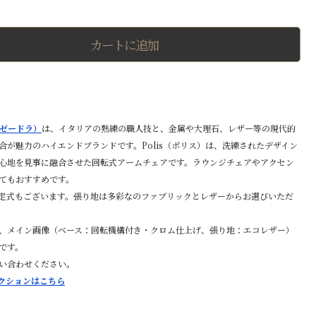
ス
ア
ー
カートに追加
ム
チ
ェ
ア
回
転
機
（エゼードラ）
は、イタリアの熟練の職人技と、金属や大理石、レザー等の現代的
構
付
合が魅力のハイエンドブランドです。Polis（ポリス）は、洗練されたデザイン
き
心地を見事に融合させた回転式アームチェアです。ラウンジチェアやアクセン
個
てもおすすめです。
定式もございます。張り地は多彩なのファブリックとレザーからお選びいただ
、メイン画像（ベース：回転機構付き・クロム仕上げ、張り地：エコレザー）
です。
い合わせください。
レクションはこちら