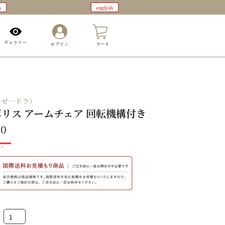
n
english
0
ギャラリー
ログイン
カート
（エゼ―ドラ）
s ポリス アームチェア 回転機構付き
00
Polis
ポ
リ